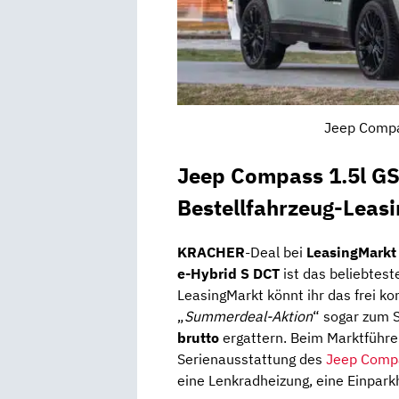
Jeep Compa
Jeep Compass 1.5l GS
Bestellfahrzeug-Leasi
KRACHER
-Deal bei
LeasingMark
e-Hybrid S DCT
ist das beliebtest
LeasingMarkt könnt ihr das frei ko
„
Summerdeal-Aktion
“ sogar zum 
brutto
ergattern. Beim Marktführe
Serienausstattung des
Jeep Comp
eine Lenkradheizung, eine Einpar