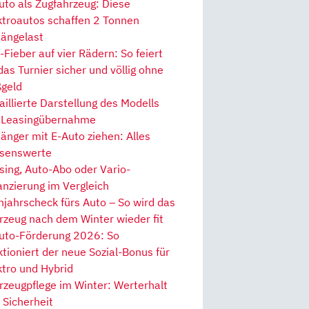
uto als Zugfahrzeug: Diese
ktroautos schaffen 2 Tonnen
ängelast
Fieber auf vier Rädern: So feiert
 das Turnier sicher und völlig ohne
geld
aillierte Darstellung des Modells
 Leasingübernahme
änger mit E-Auto ziehen: Alles
senswerte
sing, Auto-Abo oder Vario-
anzierung im Vergleich
hjahrscheck fürs Auto – So wird das
rzeug nach dem Winter wieder fit
uto-Förderung 2026: So
ktioniert der neue Sozial-Bonus für
ktro und Hybrid
rzeugpflege im Winter: Werterhalt
 Sicherheit