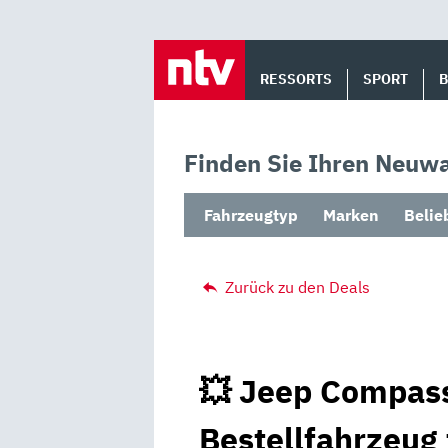
Skip
to
RESSORTS
SPORT
content
Finden Sie Ihren Neuwa
Fahrzeugtyp
Marken
Belie
Zurück zu den Deals
💥 Jeep Compass
Bestellfahrzeug