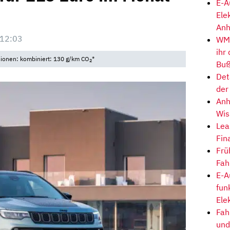
E-A
Ele
Anh
 12:03
WM-
ihr
sionen: kombiniert: 130 g/km CO
*
2
Buß
Det
der
Anh
Wis
Lea
Fin
Frü
Fah
E-A
fun
Ele
Fah
und