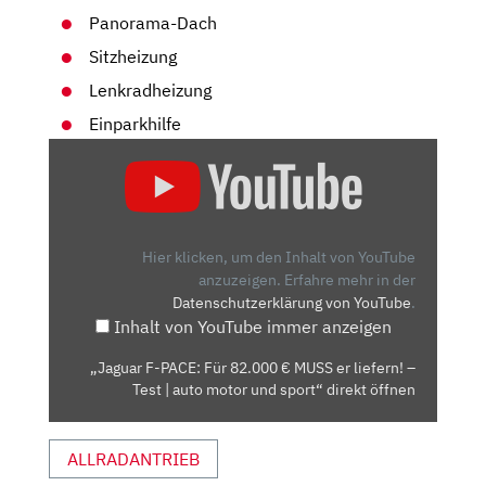
Panorama-Dach
Sitzheizung
Lenkradheizung
Einparkhilfe
„JAGUAR
F-
PACE:
FÜR
82.000
Hier klicken, um den Inhalt von YouTube
€
anzuzeigen.
Erfahre mehr in der
Datenschutzerklärung von YouTube
.
MUSS
Inhalt von YouTube immer anzeigen
ER
LIEFERN!
„Jaguar F-PACE: Für 82.000 € MUSS er liefern! –
–
Test | auto motor und sport“ direkt öffnen
TEST
|
ALLRADANTRIEB
AUTO