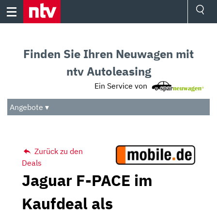
Skip
to
content
Ressorts
Sport
Finden Sie Ihren Neuwagen mit
Börse
Wetter
ntv Autoleasing
TV
Ein Service von
Video
Audio
Angebote ▾
Das Beste
Zurück zu den
Deals
Jaguar F-PACE im
Kaufdeal als