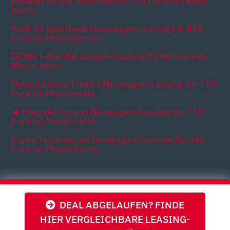
Renault Rafale Auto-Abo ab 329 Euro im Monat
brutto
Audi A3 Sportback Neuwagen-Leasing für 428
Euro im Monat brutto
💥 VW T-Roc Neuwagen-Leasing für 88 Euro im
Monat netto
Hyundai Kona Elektro Neuwagen-Leasing für 129
Euro im Monat netto
🔥 Hyundai Tucson Neuwagen-Leasing für 118
Euro im Monat netto
Cupra Terramar im Neuwagen-Leasing für 345
Euro im Monat brutto
Themen
DEAL ABGELAUFEN? FINDE
HIER VERGLEICHBARE LEASING-