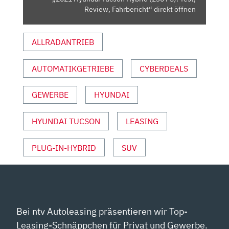
VON
Review, Fahrbericht“ direkt öffnen
YOUTUBE
ANZEIGEN
ALLRADANTRIEB
AUTOMATIKGETRIEBE
CYBERDEALS
GEWERBE
HYUNDAI
HYUNDAI TUCSON
LEASING
PLUG-IN-HYBRID
SUV
Bei ntv Autoleasing präsentieren wir Top-
Leasing-Schnäppchen für Privat und Gewerbe.