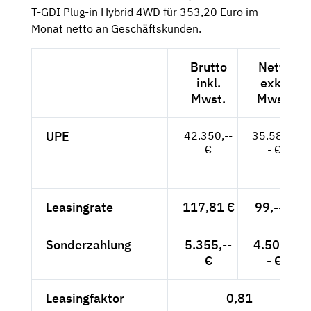
T-GDI Plug-in Hybrid 4WD für 353,20 Euro im
Monat netto an Geschäftskunden.
Brutto
Netto
inkl.
exkl.
Mwst.
Mwst.
UPE
42.350,--
35.588,-
€
- €
Leasingrate
117,81 €
99,-- €
Sonderzahlung
5.355,--
4.500,-
€
- €
Leasingfaktor
0,81