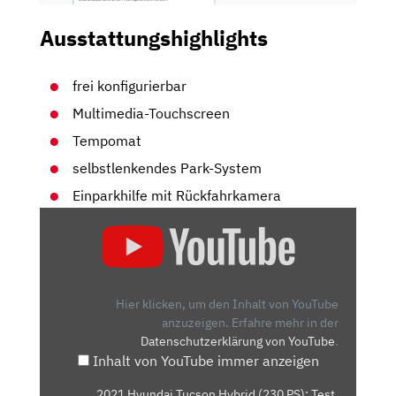
Ausstattungshighlights
frei konfigurierbar
Multimedia-Touchscreen
Tempomat
selbstlenkendes Park-System
Einparkhilfe mit Rückfahrkamera
„2021
HYUNDAI
TUCSON
HYBRID
(230
Hier klicken, um den Inhalt von YouTube
PS):
anzuzeigen.
Erfahre mehr in der
Datenschutzerklärung von YouTube
.
TEST,
Inhalt von YouTube immer anzeigen
REVIEW,
FAHRBERICHT“
„2021 Hyundai Tucson Hybrid (230 PS): Test,