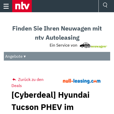
Skip
to
content
Ressorts
Sport
Finden Sie Ihren Neuwagen mit
Börse
Wetter
ntv Autoleasing
TV
Ein Service von
Video
Audio
Angebote ▾
Das Beste
Zurück zu den
Deals
[Cyberdeal] Hyundai
Tucson PHEV im