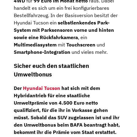
4WD
für
99 Euro
im Monat netto
raus. Dabei
handelt es sich um ein frei konfigurierbares
Bestellfahrzeug. In der Basisversion besitzt der
Hyundai Tucson ein
selbstlenkendes Park-
System mit Parksensoren vorne und hinten
sowie eine Rückfahrkamera
, ein
Multimediasystem
mit
Touchscreen
und
Smartphone-Integration
und vieles mehr.
Sicher euch den staatlichen
Umweltbonus
Der
Hyundai Tucson
hat sich mit dem
Hybridantrieb für eine
staatliche
Umweltprämie von 4.500 Euro netto
qualifiziert, für die ihr in Vorkasse gehen
müsst. Sobald das SUV zugelassen ist und ihr
den Umweltbonus beim BAFA beantragt habt,
bekommt ihr die Prämie vom Staat erstattet.