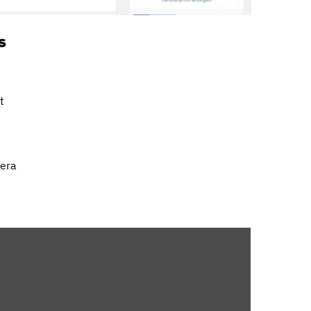
s
t
mera