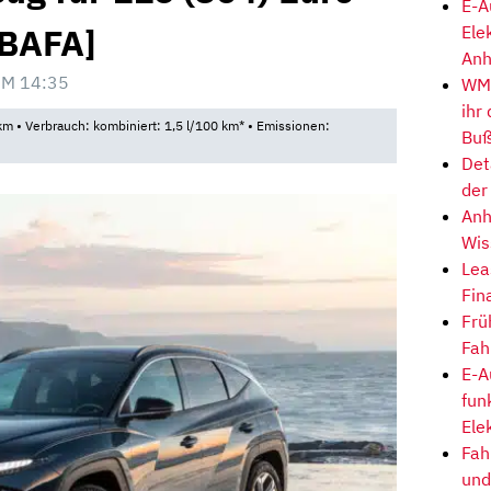
E-A
[BAFA]
Ele
Anh
UM 14:35
WM-
ihr
m • Verbrauch: kombiniert: 1,5 l/100 km* • Emissionen:
Buß
Det
der
Anh
Wis
Lea
Fin
Frü
Fah
E-A
fun
Ele
Fah
und