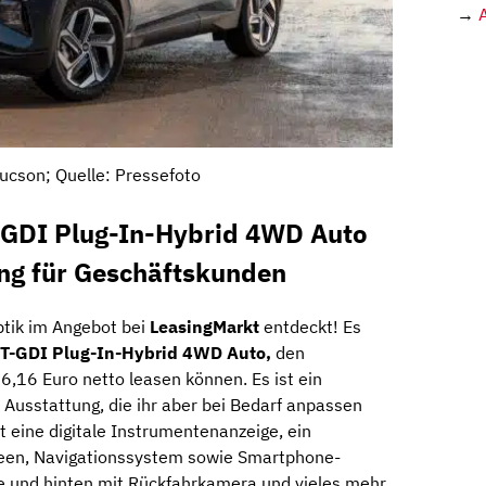
→
ucson; Quelle: Pressefoto
-GDI Plug-In-Hybrid 4WD Auto
ing für Geschäftskunden
ptik im Angebot bei
LeasingMarkt
entdeckt! Es
 T-GDI Plug-In-Hybrid 4WD Auto,
den
,16 Euro netto leasen können. Es ist ein
 Ausstattung, die ihr aber bei Bedarf anpassen
t eine digitale Instrumentenanzeige, ein
een, Navigationssystem sowie Smartphone-
rne und hinten mit Rückfahrkamera und vieles mehr.