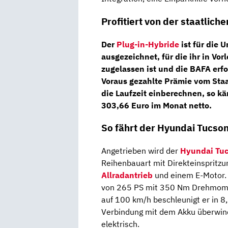
Profitiert von der staatlic
Der
Plug-in-Hybride
ist für die
Um
ausgezeichnet, für die ihr in Vo
zugelassen ist und die BAFA erf
Voraus gezahlte Prämie vom Staa
die Laufzeit einberechnen, so k
303,66 Euro im Monat netto
.
So fährt der Hyundai Tucso
Angetrieben wird der
Hyundai Tu
Reihenbauart mit Direkteinspritz
Allradantrieb
und einem E-Motor.
von 265 PS mit 350 Nm Drehmomen
auf 100 km/h beschleunigt er in 8,
Verbindung mit dem Akku überwind
elektrisch.