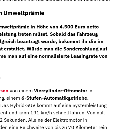
hen Umweltprämie
weltprämie in Höhe von 4.500 Euro netto
rleistung treten müsst. Sobald das Fahrzeug
olgreich beantragt wurde, bekommt ihr die im
t erstattet. Würde man die Sonderzahlung auf
äme man auf eine
normalisierte Leasingrate von
n
cson
von einem
Vierzylinder-Ottomotor
in
ung, einem
6-Stufen-Automatikgetriebe,
 Das Hybrid-SUV kommt auf eine Systemleistung
t und kann 191 km/h schnell fahren. Von null
2 Sekunden. Alleine der Elektromotor in
en eine Reichweite von bis zu 70 Kilometer rein