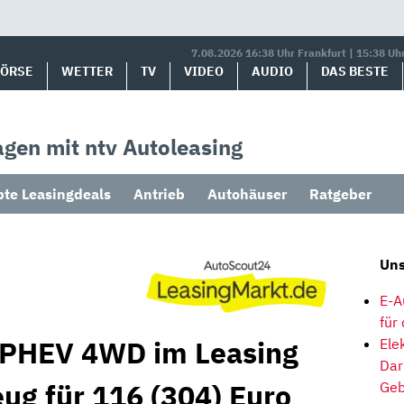
7.08.2026 16:38 Uhr Frankfurt | 15:38 Uh
BÖRSE
WETTER
TV
VIDEO
AUDIO
DAS BESTE
gen mit ntv Autoleasing
bte Leasingdeals
Antrieb
Autohäuser
Ratgeber
Uns
E-A
für
 PHEV 4WD im Leasing
Ele
Dar
eug für 116 (304) Euro
Geb