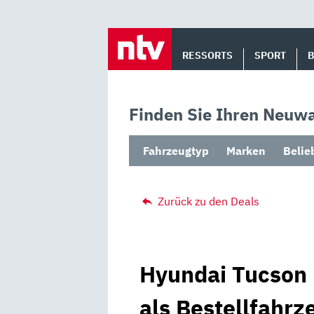
Skip
to
RESSORTS
SPORT
content
Finden Sie Ihren Neuwa
Fahrzeugtyp
Marken
Belie
Zurück zu den Deals
Hyundai Tucson
als Bestellfahrz