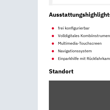
Ausstattungshighlight
frei konfigurierbar
Volldigitales Kombiinstrumen
Multimedia-Touchscreen
Navigationssystem
Einparkhilfe mit Rückfahrka
Standort
INHALT
VON
MAPS.GOOGLE.DE
ANZEIGEN