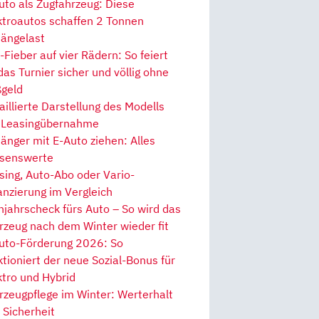
uto als Zugfahrzeug: Diese
ktroautos schaffen 2 Tonnen
ängelast
Fieber auf vier Rädern: So feiert
 das Turnier sicher und völlig ohne
geld
aillierte Darstellung des Modells
 Leasingübernahme
änger mit E-Auto ziehen: Alles
senswerte
sing, Auto-Abo oder Vario-
anzierung im Vergleich
hjahrscheck fürs Auto – So wird das
rzeug nach dem Winter wieder fit
uto-Förderung 2026: So
ktioniert der neue Sozial-Bonus für
ktro und Hybrid
rzeugpflege im Winter: Werterhalt
 Sicherheit