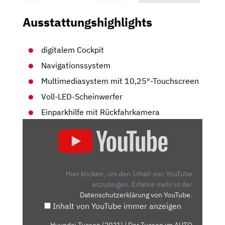
Ausstattungshighlights
digitalem Cockpit
Navigationssystem
Multimediasystem mit 10,25″-Touchscreen
Voll-LED-Scheinwerfer
Einparkhilfe mit Rückfahrkamera
„HYUNDAI
TUCSON
(2021)
| DER
TUCSON
Hier klicken, um den Inhalt von YouTube
IM
anzuzeigen.
Erfahre mehr in der
Datenschutzerklärung von YouTube
.
AUTO
Inhalt von YouTube immer anzeigen
BILD-
"GARAGEN-
„Hyundai Tucson (2021) | Der Tucson im AUTO