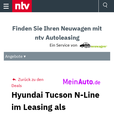
Skip
to
content
Ressorts
Sport
Finden Sie Ihren Neuwagen mit
Börse
Wetter
ntv Autoleasing
TV
Ein Service von
Video
Audio
Angebote ▾
Das Beste
Zurück zu den
Deals
Hyundai Tucson N-Line
im Leasing als