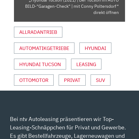
CHECK"
BILD-"Garagen-Check" | mit Conny Poltersdorf“
|
direkt öffnen
MIT
CONNY
ALLRADANTRIEB
POLTERSDORF“
VON
AUTOMATIKGETRIEBE
HYUNDAI
YOUTUBE
ANZEIGEN
HYUNDAI TUCSON
LEASING
OTTOMOTOR
PRIVAT
SUV
Bei ntv Autoleasing präsentieren wir Top-
Leasing-Schnäppchen für Privat und Gewerbe.
Es gibt Bestellfahrzeuge, Lagerneuwagen und