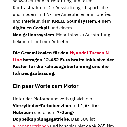
schwarzer Innenausstattung und roten
Kontrastnähten. Die Ausstattung ist sportliche
und modern mit N-Line Anbauteilen am Exterieur
und Interieur, dem
KRELL Soundsystem
, einem
digitalen Cockpit
und einem
Navigationssystem
. Mehr Infos zu Ausstattung
bekommt ihr beim Anbieter.
Die
Gesamtkosten
für den
Hyundai Tucson N-
Line
betragen
12.482 Euro brutto
inklusive der
Kosten für die Fahrzeugüberführung und die
Fahrzeugzulassung.
Ein paar Worte zum Motor
Unter der Motorhaube verbirgt sich ein
Vierzylinder-Turbobenziner
mit
1,6-Liter
Hubraum
und einem
7-Gang-
Doppelkupplungsgetriebe
. Das SUV ist
allradangetrieben
und beschleunigt dank 265 Nm