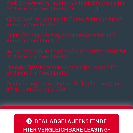
Audi Q4 e-tron im Leasing als Bestellfahrzeug für
549 Euro im Monat brutto [Eroberung]
💥 VW Golf im Leasing als Bestellfahrzeug für 87
Euro im Monat netto
Cupra Born im Leasing als Neuwagen für 342
Euro im Monat brutto
🔥 Hyundai i20 im Leasing Als Vorlauffahrzeug für
129 Euro im Monat brutto
Hyundai Bayon im Auto-Abo als Neuwagen für
259 Euro im Monat brutto
Dacia Spring im Leasing als Vorlauffahrzeug für
89 Euro im Monat brutto
Themen
DEAL ABGELAUFEN? FINDE
HIER VERGLEICHBARE LEASING-