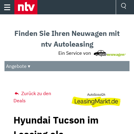
Skip
to
content
Ressorts
Sport
Finden Sie Ihren Neuwagen mit
Börse
Wetter
ntv Autoleasing
TV
Ein Service von
Video
Audio
Angebote ▾
Das Beste
Zurück zu den
Deals
Hyundai Tucson im