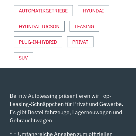
VON
AUTOMATIKGETRIEBE
HYUNDAI
YOUTUBE
ANZEIGEN
HYUNDAI TUCSON
LEASING
PLUG-IN-HYBRID
PRIVAT
SUV
Bei ntv Autoleasing präsentieren wir Top-
Leasing-Schnäppchen für Privat und Gewerbe.
Es gibt Bestellfahrzeuge, Lagerneuwagen und
Gebrauchtwagen.
* = Umfangreiche Angaben zum offiziellen