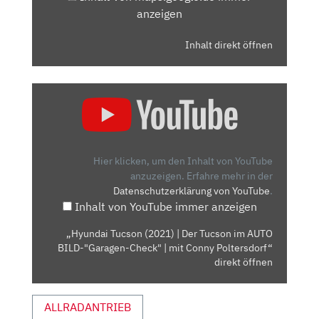
anzeigen
Inhalt direkt öffnen
„HYUNDAI
TUCSON
(2021)
| DER
TUCSON
Hier klicken, um den Inhalt von YouTube
IM
anzuzeigen.
Erfahre mehr in der
Datenschutzerklärung von YouTube
.
AUTO
Inhalt von YouTube immer anzeigen
BILD-
"GARAGEN-
„Hyundai Tucson (2021) | Der Tucson im AUTO
CHECK"
BILD-"Garagen-Check" | mit Conny Poltersdorf“
|
direkt öffnen
MIT
CONNY
ALLRADANTRIEB
POLTERSDORF“