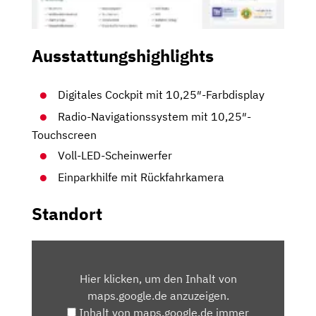
Ausstattungshighlights
Digitales Cockpit mit 10,25″-Farbdisplay
Radio-Navigationssystem mit 10,25″-
Touchscreen
Voll-LED-Scheinwerfer
Einparkhilfe mit Rückfahrkamera
Standort
INHALT
VON
Hier klicken, um den Inhalt von
MAPS.GOOGLE.DE
maps.google.de anzuzeigen.
ANZEIGEN
Inhalt von maps.google.de immer