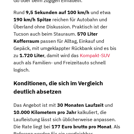
Go oder beim zügigen Einfädeln.
Rund
9,5 Sekunden auf 100 km/h
und etwa
190 km/h Spitze
reichen für Autobahn und
Überland ohne Diskussion. Praktisch ist der
Tucson auch beim Stauraum.
570 Liter
Kofferraum
passen für Alltag, Einkauf und
Gepäck, mit umgeklappter Rückbank sind es bis
zu
1.720 Liter
, damit wird das
Kompakt-SUV
auch als Familien- und Freizeitauto schnell
logisch.
Konditionen, die sich im Vergleich
deutlich absetzen
Das Angebot ist mit
30 Monaten Laufzeit
und
10.000 Kilometern pro Jahr
kalkuliert, die
Laufleistung lässt sich üblicherweise anpassen.
Die Rate liegt bei
177 Euro brutto pro Monat
. Als
Referenz werden für ein vergleichbar