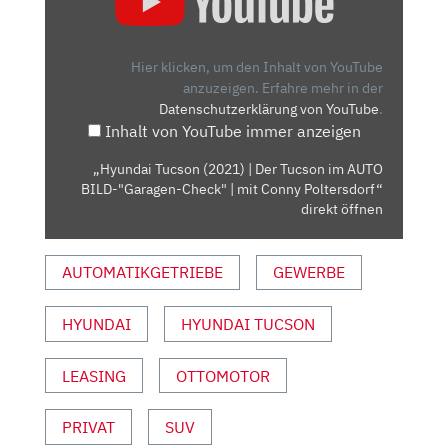
(2021)
| DER
TUCSON
Hier klicken, um den Inhalt von YouTube
IM
anzuzeigen.
Erfahre mehr in der
Datenschutzerklärung von YouTube
.
AUTO
Inhalt von YouTube immer anzeigen
BILD-
"GARAGEN-
„Hyundai Tucson (2021) | Der Tucson im AUTO
CHECK"
BILD-"Garagen-Check" | mit Conny Poltersdorf“
|
direkt öffnen
MIT
CONNY
AUTOMATIKGETRIEBE
GEWERBE
POLTERSDORF“
VON
HYUNDAI
HYUNDAI TUCSON
YOUTUBE
ANZEIGEN
LEASING
OTTOMOTOR
PRIVAT
SUV