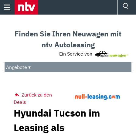
Skip
to
content
Ressorts
Sport
Finden Sie Ihren Neuwagen mit
Börse
Wetter
ntv Autoleasing
TV
Ein Service von
Video
Audio
Angebote ▾
Das Beste
Zurück zu den
Deals
Hyundai Tucson im
Leasing als