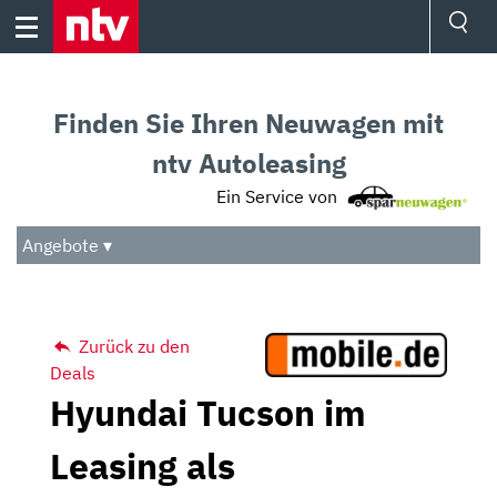
Skip
to
content
Ressorts
Sport
Finden Sie Ihren Neuwagen mit
Börse
Wetter
ntv Autoleasing
TV
Ein Service von
Video
Audio
Angebote ▾
Das Beste
Zurück zu den
Deals
Hyundai Tucson im
Leasing als