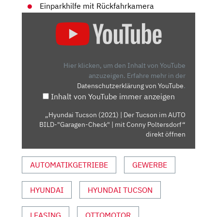
Einparkhilfe mit Rückfahrkamera
„HYUNDAI
TUCSON
(2021)
| DER
TUCSON
Hier klicken, um den Inhalt von YouTube
IM
anzuzeigen.
Erfahre mehr in der
Datenschutzerklärung von YouTube
.
AUTO
Inhalt von YouTube immer anzeigen
BILD-
"GARAGEN-
„Hyundai Tucson (2021) | Der Tucson im AUTO
CHECK"
BILD-"Garagen-Check" | mit Conny Poltersdorf“
|
direkt öffnen
MIT
CONNY
AUTOMATIKGETRIEBE
GEWERBE
POLTERSDORF“
VON
HYUNDAI
HYUNDAI TUCSON
YOUTUBE
ANZEIGEN
LEASING
OTTOMOTOR