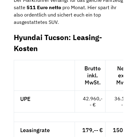
Der Marktführer verlangt für das gleiche Fahrzeug
satte
511 Euro netto
pro Monat. Hier spart ihr
also ordentlich und sichert euch ein top
ausgestattetes SUV.
Hyundai Tucson: Leasing-
Kosten
Brutto
Netto
inkl.
exkl.
MwSt.
MwSt.
UPE
42.960,-
36.101,-
- €
- €
Leasingrate
179,-- €
150,42 €