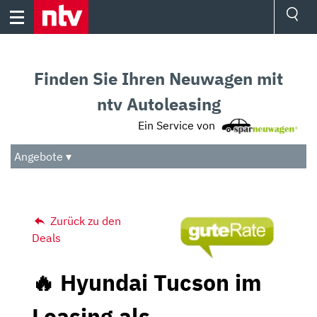
Skip
to
content
Ressorts
Sport
Finden Sie Ihren Neuwagen mit
Börse
Wetter
ntv Autoleasing
TV
Ein Service von
Video
Audio
Angebote ▾
Das Beste
Zurück zu den
Deals
🔥 Hyundai Tucson im
Leasing als