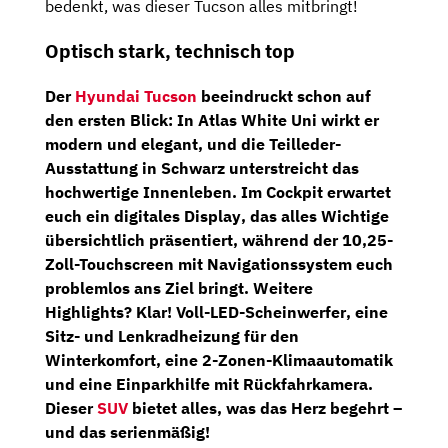
bedenkt, was dieser Tucson alles mitbringt!
Optisch stark, technisch top
Der
Hyundai Tucson
beeindruckt schon auf
den ersten Blick: In
Atlas White Uni
wirkt er
modern und elegant, und die
Teilleder-
Ausstattung in Schwarz
unterstreicht das
hochwertige Innenleben. Im Cockpit erwartet
euch ein
digitales Display
, das alles Wichtige
übersichtlich präsentiert, während der
10,25-
Zoll-Touchscreen
mit
Navigationssystem
euch
problemlos ans Ziel bringt. Weitere
Highlights? Klar!
Voll-LED-Scheinwerfer
, eine
Sitz- und Lenkradheizung
für den
Winterkomfort, eine
2-Zonen-Klimaautomatik
und eine
Einparkhilfe mit Rückfahrkamera
.
Dieser
SUV
bietet alles, was das Herz begehrt –
und das serienmäßig!