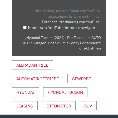
| DER
TUCSON
Hier klicken, um den Inhalt von YouTube
IM
anzuzeigen.
Erfahre mehr in der
Datenschutzerklärung von YouTube
.
AUTO
Inhalt von YouTube immer anzeigen
BILD-
"GARAGEN-
„Hyundai Tucson (2021) | Der Tucson im AUTO
CHECK"
BILD-"Garagen-Check" | mit Conny Poltersdorf“
|
direkt öffnen
MIT
CONNY
ALLRADANTRIEB
POLTERSDORF“
VON
AUTOMATIKGETRIEBE
GEWERBE
YOUTUBE
ANZEIGEN
HYUNDAI
HYUNDAI TUCSON
LEASING
OTTOMOTOR
SUV