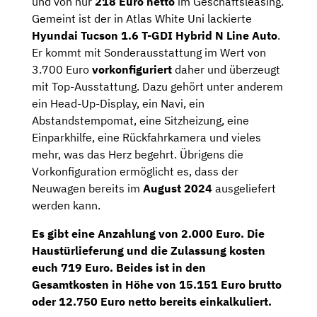
und von nur
218 Euro netto
im Geschäftsleasing.
Gemeint ist der in Atlas White Uni lackierte
Hyundai Tucson 1.6 T-GDI Hybrid N Line Auto
.
Er kommt mit Sonderausstattung im Wert von
3.700 Euro
vorkonfiguriert
daher und überzeugt
mit Top-Ausstattung. Dazu gehört unter anderem
ein Head-Up-Display, ein Navi, ein
Abstandstempomat, eine Sitzheizung, eine
Einparkhilfe, eine Rückfahrkamera und vieles
mehr, was das Herz begehrt. Übrigens die
Vorkonfiguration ermöglicht es, dass der
Neuwagen bereits im
August 2024
ausgeliefert
werden kann.
Es gibt eine
Anzahlung
von
2.000 Euro
. Die
Haustürlieferung
und die
Zulassung
kosten
euch 719 Euro. Beides ist in den
Gesamtkosten in Höhe von
15.151 Euro brutto
oder
12.750 Euro netto
bereits einkalkuliert.