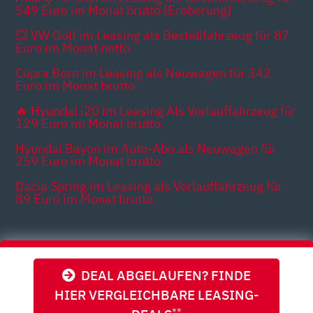
549 Euro im Monat brutto [Eroberung]
💥 VW Golf im Leasing als Bestellfahrzeug für 87
Euro im Monat netto
Cupra Born im Leasing als Neuwagen für 342
Euro im Monat brutto
🔥 Hyundai i20 im Leasing Als Vorlauffahrzeug für
129 Euro im Monat brutto
Hyundai Bayon im Auto-Abo als Neuwagen für
259 Euro im Monat brutto
Dacia Spring im Leasing als Vorlauffahrzeug für
89 Euro im Monat brutto
Themen
DEAL ABGELAUFEN? FINDE
HIER VERGLEICHBARE LEASING-
**