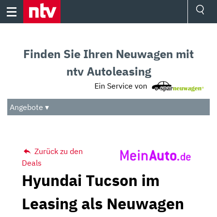
Skip
to
content
Ressorts
Sport
Finden Sie Ihren Neuwagen mit
Börse
Wetter
ntv Autoleasing
TV
Ein Service von
Video
Audio
Angebote ▾
Das Beste
Zurück zu den
Deals
Hyundai Tucson im
Leasing als Neuwagen