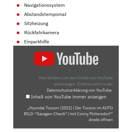
Navigationssystem
Abstandstempomat
Sitzheizung
Rückfahrkamera
Einparkhilfe
„HYUNDAI
TUCSON
(2021)
| DER
TUCSON
Hier klicken, um den Inhalt von YouTube
IM
anzuzeigen.
Erfahre mehr in der
Datenschutzerklärung von YouTube
.
AUTO
Inhalt von YouTube immer anzeigen
BILD-
"GARAGEN-
„Hyundai Tucson (2021) | Der Tucson im AUTO
CHECK"
BILD-"Garagen-Check" | mit Conny Poltersdorf“
|
direkt öffnen
MIT