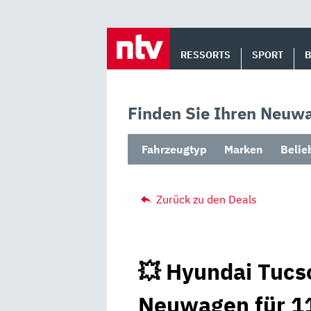
Skip
to
RESSORTS
SPORT
content
Finden Sie Ihren Neuwa
Fahrzeugtyp
Marken
Belie
Zurück zu den Deals
💥 Hyundai Tucs
Neuwagen für 11