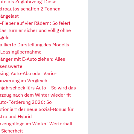
uto als Zugfahrzeug: Diese
ktroautos schaffen 2 Tonnen
ängelast
Fieber auf vier Rädern: So feiert
 das Turnier sicher und völlig ohne
geld
aillierte Darstellung des Modells
 Leasingübernahme
änger mit E-Auto ziehen: Alles
senswerte
sing, Auto-Abo oder Vario-
anzierung im Vergleich
hjahrscheck fürs Auto – So wird das
rzeug nach dem Winter wieder fit
uto-Förderung 2026: So
ktioniert der neue Sozial-Bonus für
ktro und Hybrid
rzeugpflege im Winter: Werterhalt
 Sicherheit