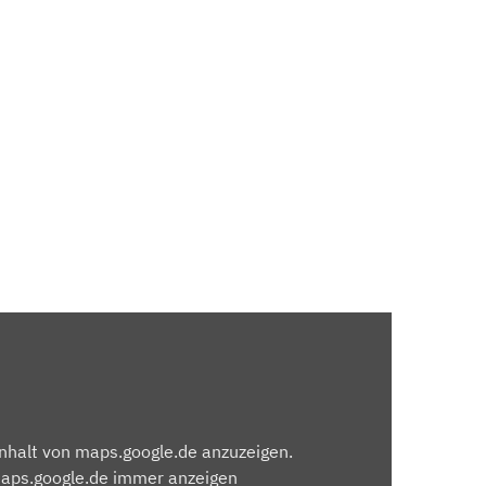
Inhalt von maps.google.de anzuzeigen.
maps.google.de immer anzeigen