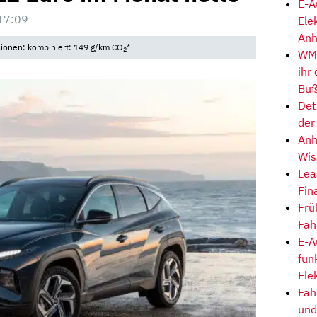
E-A
17:09
Ele
Anh
sionen: kombiniert: 149 g/km CO
*
2
WM-
ihr
Buß
Det
der
Anh
Wis
Lea
Fin
Frü
Fah
E-A
fun
Ele
Fah
und