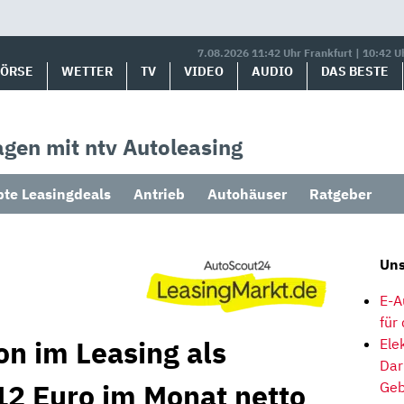
7.08.2026 11:42 Uhr Frankfurt | 10:42 U
BÖRSE
WETTER
TV
VIDEO
AUDIO
DAS BESTE
gen mit ntv Autoleasing
bte Leasingdeals
Antrieb
Autohäuser
Ratgeber
Uns
E-A
für
on im Leasing als
Ele
Dar
2 Euro im Monat netto
Geb