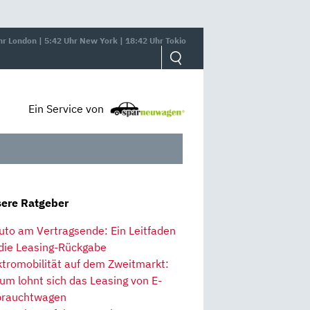
hr London | 5:42 Uhr New York | 18:42 Uhr Tokio
Ein Service von
ere Ratgeber
uto am Vertragsende: Ein Leitfaden
 die Leasing-Rückgabe
ktromobilität auf dem Zweitmarkt:
um lohnt sich das Leasing von E-
rauchtwagen