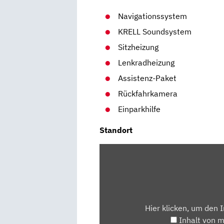
Navigationssystem
KRELL Soundsystem
Sitzheizung
Lenkradheizung
Assistenz-Paket
Rückfahrkamera
Einparkhilfe
Standort
INHALT
VON
MAPS.GOOGLE.DE
ANZEIGEN
Hier klicken, um den 
Inhalt von 