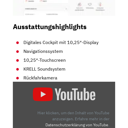
Ausstattungshighlights
Digitales Cockpit mit 10,25″-Display
Navigationssystem
10,25″-Touchscreen
KRELL Soundsystem
Rückfahrkamera
„HYUNDAI
TUCSON
HYBRID:
4.000
KILOMETER
Hier klicken, um den Inhalt von YouTube
LANGZEIT-
anzuzeigen.
Erfahre mehr in der
Datenschutzerklärung von YouTube
.
TEST.