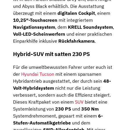
und Abyss Black erhältlich. Die Ausstattung
überzeugt mit einem
digitalen Cockpit
, einem
10,25″-Touchscreen
mit integriertem
Navigationssystem
, dem
KRELL Soundsystem
,
Voll-LED-Scheinwerfern
und einer praktischen
Einparkhilfe inklusive
Rückfahrkamera
.
Hybrid-SUV mit satten 230 PS
Für die umweltbewussten Fahrer unter euch ist
der
Hyundai Tucson
mit einem sparsamen
Hybridantrieb ausgestattet, der durch sein
48-
Volt-Hybridsystem
nicht nur die Leistung
verbessert, sondern auch die Effizienz steigert.
Dieses Kraftpaket von einem
SUV
bietet eine
Systemleistung von
230 PS
und
350 Nm
Systemdrehmoment, gepaart mit einem
6-
Stufen-Automatikgetriebe
und dem
zuverlässigen
4WD-Allradantrieb
. Mit einer