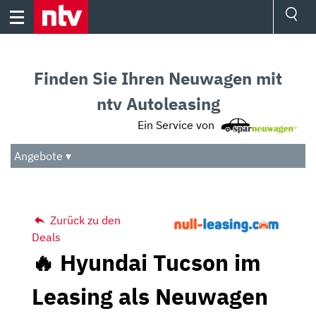
Skip
to
content
Ressorts
Sport
Finden Sie Ihren Neuwagen mit
Börse
Wetter
ntv Autoleasing
TV
Ein Service von
Video
Audio
Angebote ▾
Das Beste
Zurück zu den
Deals
🔥 Hyundai Tucson im
Leasing als Neuwagen