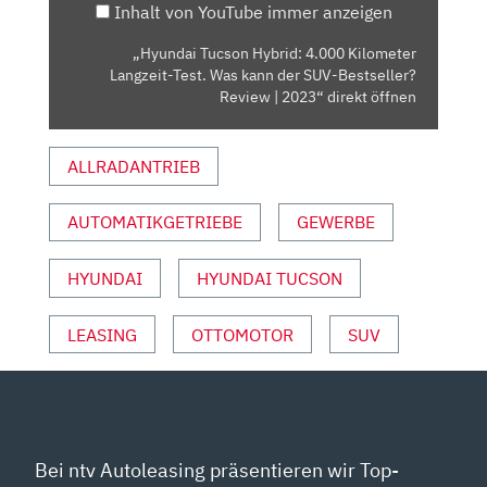
Inhalt von YouTube immer anzeigen
WAS
KANN
„Hyundai Tucson Hybrid: 4.000 Kilometer
DER
Langzeit-Test. Was kann der SUV-Bestseller?
SUV-
Review | 2023“ direkt öffnen
BESTSELLER?
REVIEW
ALLRADANTRIEB
|
2023“
AUTOMATIKGETRIEBE
GEWERBE
VON
YOUTUBE
ANZEIGEN
HYUNDAI
HYUNDAI TUCSON
LEASING
OTTOMOTOR
SUV
Bei ntv Autoleasing präsentieren wir Top-