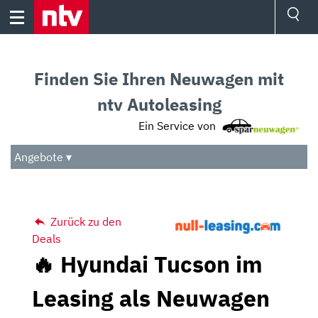
Skip
to
content
Ressorts
Sport
Finden Sie Ihren Neuwagen mit
Börse
Wetter
ntv Autoleasing
TV
Ein Service von
Video
Audio
Angebote ▾
Das Beste
Zurück zu den
Deals
🔥 Hyundai Tucson im
Leasing als Neuwagen