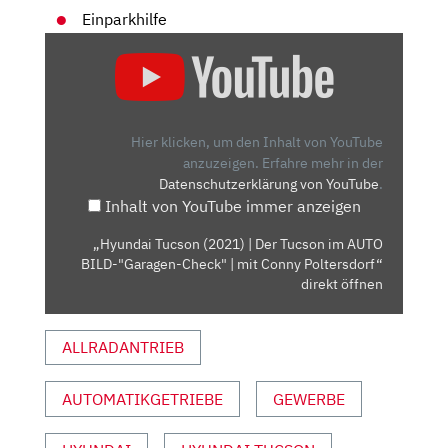
Einparkhilfe
„HYUNDAI
TUCSON
(2021)
| DER
TUCSON
Hier klicken, um den Inhalt von YouTube
IM
anzuzeigen.
Erfahre mehr in der
Datenschutzerklärung von YouTube
.
AUTO
Inhalt von YouTube immer anzeigen
BILD-
"GARAGEN-
„Hyundai Tucson (2021) | Der Tucson im AUTO
CHECK"
BILD-"Garagen-Check" | mit Conny Poltersdorf“
|
direkt öffnen
MIT
CONNY
ALLRADANTRIEB
POLTERSDORF“
VON
AUTOMATIKGETRIEBE
GEWERBE
YOUTUBE
ANZEIGEN