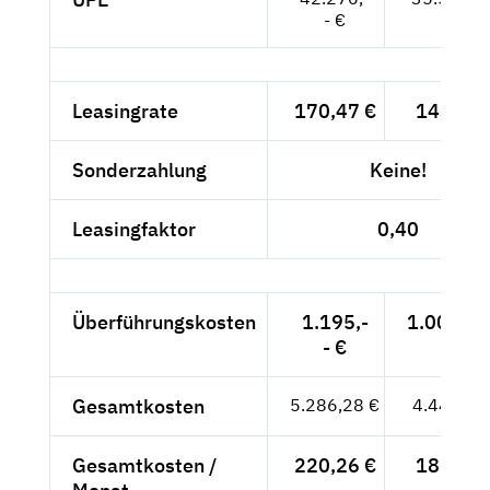
- €
Leasingrate
170,47 €
143,25 
Sonderzahlung
Keine!
Leasingfaktor
0,40
Überführungskosten
1.195,-
1.004,20
- €
Gesamtkosten
5.286,28 €
4.442,25
Gesamtkosten /
220,26 €
185,09 