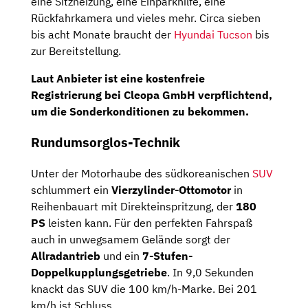
eine Sitzheizung, eine Einparkhilfe, eine
Rückfahrkamera und vieles mehr. Circa sieben
bis acht Monate braucht der
Hyundai Tucson
bis
zur Bereitstellung.
Laut Anbieter ist eine kostenfreie
Registrierung bei Cleopa GmbH verpflichtend,
um die Sonderkonditionen zu bekommen.
Rundumsorglos-Technik
Unter der Motorhaube des südkoreanischen
SUV
schlummert ein
Vierzylinder-Ottomotor
in
Reihenbauart mit Direkteinspritzung, der
180
PS
leisten kann. Für den perfekten Fahrspaß
auch in unwegsamem Gelände sorgt der
Allradantrieb
und ein
7-Stufen-
Doppelkupplungsgetriebe
. In 9,0 Sekunden
knackt das SUV die 100 km/h-Marke. Bei 201
km/h ist Schluss.