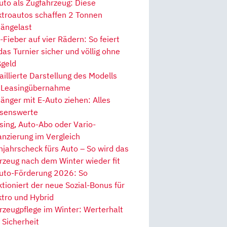
uto als Zugfahrzeug: Diese
ktroautos schaffen 2 Tonnen
ängelast
Fieber auf vier Rädern: So feiert
 das Turnier sicher und völlig ohne
geld
aillierte Darstellung des Modells
 Leasingübernahme
änger mit E-Auto ziehen: Alles
senswerte
sing, Auto-Abo oder Vario-
anzierung im Vergleich
hjahrscheck fürs Auto – So wird das
rzeug nach dem Winter wieder fit
uto-Förderung 2026: So
ktioniert der neue Sozial-Bonus für
ktro und Hybrid
rzeugpflege im Winter: Werterhalt
 Sicherheit