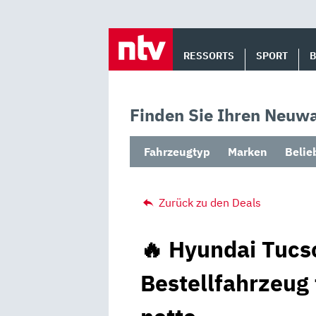
Skip
to
RESSORTS
SPORT
content
Finden Sie Ihren Neuwa
Fahrzeugtyp
Marken
Belie
Zurück zu den Deals
🔥 Hyundai Tucs
Bestellfahrzeug