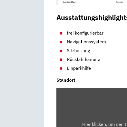
Ausstattungshighlight
frei konfigurierbar
Navigationssystem
Sitzheizung
Rückfahrkamera
Einparkhilfe
Standort
INHALT
VON
MAPS.GOOGLE.DE
ANZEIGEN
Hier klicken, um den 