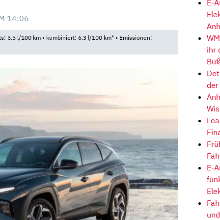
E-A
Ele
M 14:06
Anh
WM-
ts: 5,5 l/100 km • kombiniert: 6,3 l/100 km* • Emissionen:
ihr
Buß
Det
der
Anh
Wis
Lea
Fin
Frü
Fah
E-A
fun
Ele
Fah
und