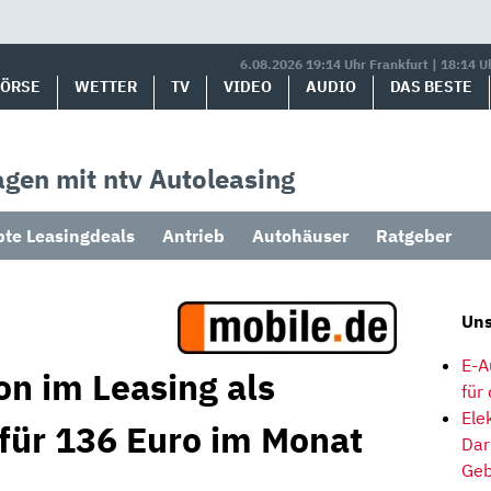
6.08.2026 19:14 Uhr Frankfurt | 18:14 U
BÖRSE
WETTER
TV
VIDEO
AUDIO
DAS BESTE
gen mit ntv Autoleasing
bte Leasingdeals
Antrieb
Autohäuser
Ratgeber
Uns
E-A
on im Leasing als
für
Ele
 für 136 Euro im Monat
Dar
Geb