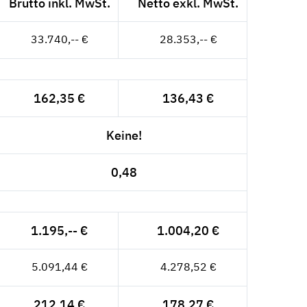
Brutto inkl. MwSt.
Netto exkl. MwSt.
33.740,-- €
28.353,-- €
162,35 €
136,43 €
Keine!
0,48
1.195,-- €
1.004,20 €
5.091,44 €
4.278,52 €
212,14 €
178,27 €