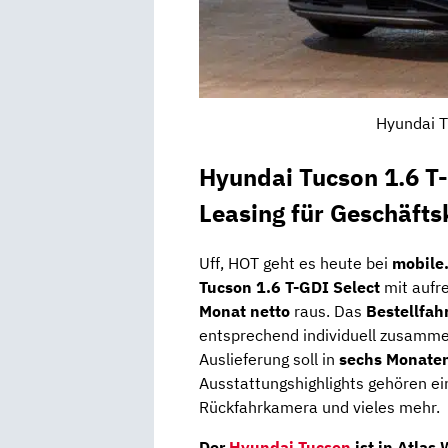
Hyundai T
Hyundai Tucson 1.6 T-
Leasing für Geschäft
Uff, HOT geht es heute bei
mobile
Tucson 1.6 T-GDI Select
mit aufr
Monat netto
raus. Das
Bestellfah
entsprechend individuell zusammen
Auslieferung soll in
sechs Monate
Ausstattungshighlights gehören ein 
Rückfahrkamera und vieles mehr.
Der
Hyundai Tucson
ist in Atlas 