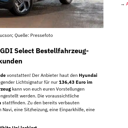
→
ucson; Quelle: Pressefoto
GDI Select Bestellfahrzeug-
skunden
.de
vonstatten! Der Anbieter haut den
Hyundai
egender Lichtsignatur für nur
136,43 Euro im
rzeug
kann von euch euren Vorstellungen
gestellt werden. Die voraussichtliche
n
stattfinden. Zu den bereits verbauten
Navi, eine Sitzheizung, eine Einparkhilfe, eine
White Uni lackiert.