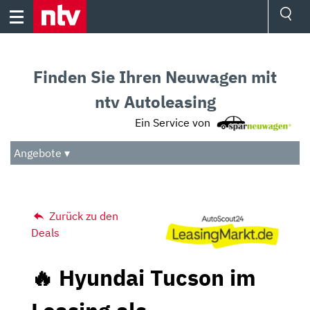
Skip
to
content
Ressorts
Sport
Finden Sie Ihren Neuwagen mit
Börse
Wetter
ntv Autoleasing
TV
Ein Service von
Video
Audio
Angebote ▾
Das Beste
Zurück zu den
Deals
🔥 Hyundai Tucson im