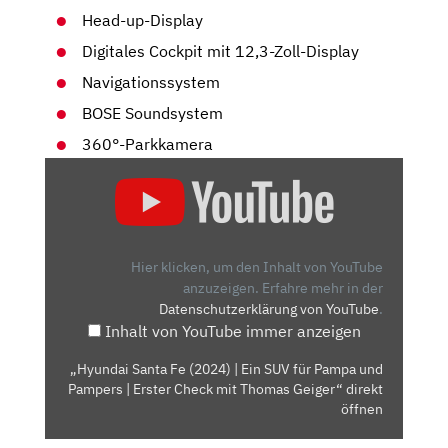
Head-up-Display
Digitales Cockpit mit 12,3-Zoll-Display
Navigationssystem
BOSE Soundsystem
360°-Parkkamera
„HYUNDAI
SANTA
FE
(2024)
|
Hier klicken, um den Inhalt von YouTube
EIN
anzuzeigen.
Erfahre mehr in der
Datenschutzerklärung von YouTube
.
SUV
Inhalt von YouTube immer anzeigen
FÜR
PAMPA
„Hyundai Santa Fe (2024) | Ein SUV für Pampa und
UND
Pampers | Erster Check mit Thomas Geiger“ direkt
PAMPERS
öffnen
|