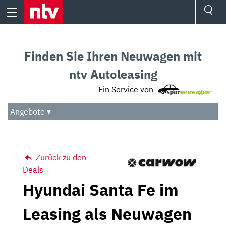
Skip
to
content
Ressorts
Sport
Finden Sie Ihren Neuwagen mit
Börse
Wetter
ntv Autoleasing
TV
Ein Service von
Video
Audio
Angebote ▾
Das Beste
Zurück zu den
Deals
Hyundai Santa Fe im
Leasing als Neuwagen