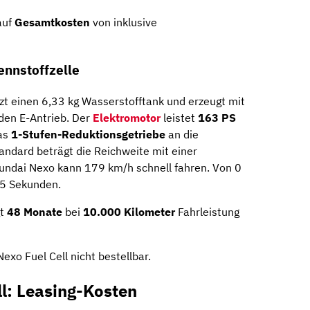
auf
Gesamtkosten
von inklusive
ennstoffzelle
zt einen 6,33 kg Wasserstofftank und erzeugt mit
 den E-Antrieb. Der
Elektromotor
leistet
163 PS
das
1-Stufen-Reduktionsgetriebe
an die
ndard beträgt die Reichweite mit einer
yundai Nexo kann 179 km/h schnell fahren. Von 0
,5 Sekunden.
gt
48 Monate
bei
10.000 Kilometer
Fahrleistung
exo Fuel Cell nicht bestellbar.
l: Leasing-Kosten