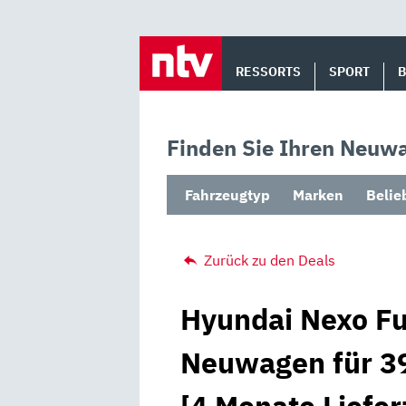
Skip
to
RESSORTS
SPORT
content
Finden Sie Ihren Neuwa
Fahrzeugtyp
Marken
Belie
Zurück zu den Deals
Hyundai Nexo Fue
Neuwagen für 39