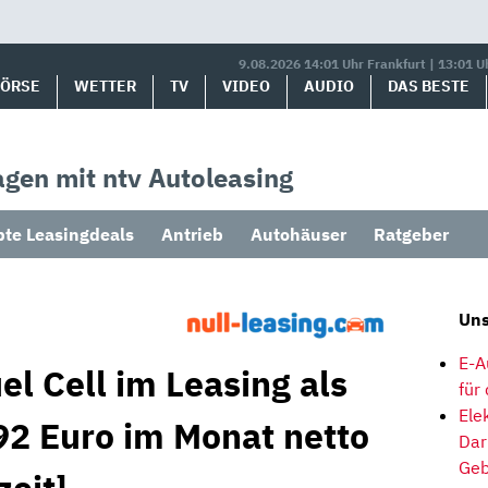
9.08.2026 14:01 Uhr Frankfurt | 13:01 U
BÖRSE
WETTER
TV
VIDEO
AUDIO
DAS BESTE
gen mit ntv Autoleasing
bte Leasingdeals
Antrieb
Autohäuser
Ratgeber
Uns
E-A
l Cell im Leasing als
für
Ele
2 Euro im Monat netto
Dar
Geb