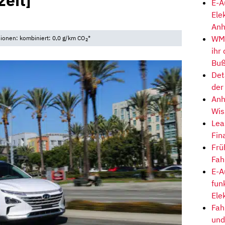
zeit]
E-A
Ele
7
Anh
WM-
sionen: kombiniert: 0,0 g/km CO
*
2
ihr
Buß
Det
der
Anh
Wis
Lea
Fin
Frü
Fah
E-A
fun
Ele
Fah
und