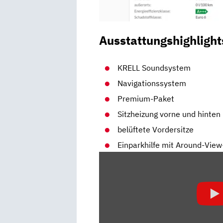
Ausstattungshighlight
KRELL Soundsystem
Navigationssystem
Premium-Paket
Sitzheizung vorne und hinten
belüftete Vordersitze
Einparkhilfe mit Around-View
„HYUNDAI
NEXO
(2020):
TEST
–
WASSERSTOFF