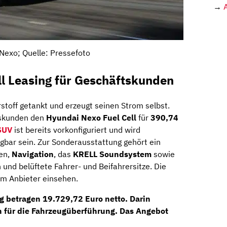
→
Nexo; Quelle: Pressefoto
l Leasing für Geschäftskunden
toff getankt und erzeugt seinen Strom selbst.
skunden den
Hyundai Nexo Fuel Cell
für
390,74
SUV
ist bereits vorkonfiguriert und wird
ügbar sein. Zur Sonderausstattung gehört ein
en,
Navigation
, das
KRELL Soundsystem
sowie
und belüftete Fahrer- und Beifahrersitze. Die
im Anbieter einsehen.
ng betragen
19.729,72 Euro netto
. Darin
en für die Fahrzeugüberführung. Das Angebot