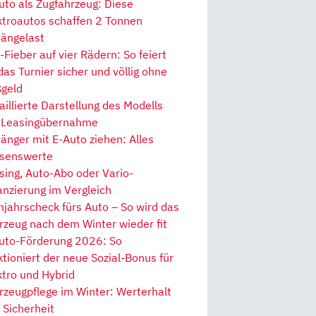
uto als Zugfahrzeug: Diese
ktroautos schaffen 2 Tonnen
ängelast
Fieber auf vier Rädern: So feiert
 das Turnier sicher und völlig ohne
geld
aillierte Darstellung des Modells
 Leasingübernahme
änger mit E-Auto ziehen: Alles
senswerte
sing, Auto-Abo oder Vario-
anzierung im Vergleich
hjahrscheck fürs Auto – So wird das
rzeug nach dem Winter wieder fit
uto-Förderung 2026: So
ktioniert der neue Sozial-Bonus für
ktro und Hybrid
rzeugpflege im Winter: Werterhalt
 Sicherheit