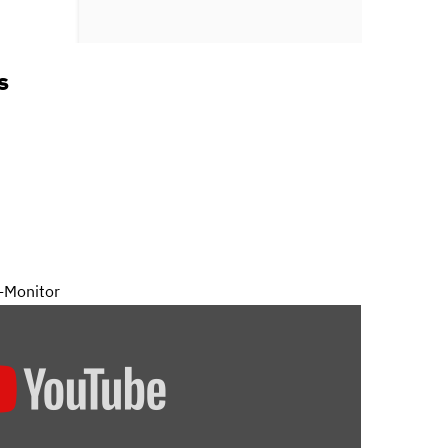
s
-Monitor