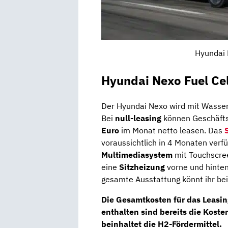
Hyundai 
Hyundai Nexo Fuel Cel
Der Hyundai Nexo wird mit Wassers
Bei
null-leasing
können Geschäft
Euro
im Monat netto leasen. Das
voraussichtlich in 4 Monaten verf
Multimediasystem
mit Touchscre
eine
Sitzheizung
vorne und hinten 
gesamte Ausstattung könnt ihr be
Die Gesamtkosten für das Leasi
enthalten sind bereits die Kost
beinhaltet die H2-Fördermittel.