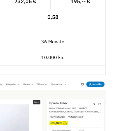
232,06 €
195,-- €
0,58
36 Monate
10.000 km