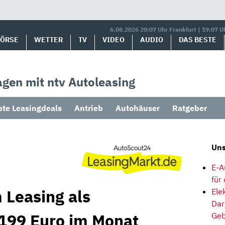
6.08.2026 20:07 Uhr Frankfurt | 19:07 U
BÖRSE
WETTER
TV
VIDEO
AUDIO
DAS BESTE
gen mit ntv Autoleasing
bte Leasingdeals
Antrieb
Autohäuser
Ratgeber
Uns
E-A
für
 Leasing als
Ele
Dar
199 Euro im Monat
Geb