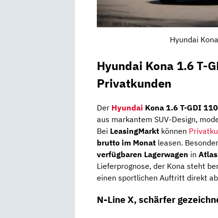
Hyundai Kona
Hyundai Kona 1.6 T-G
Privatkunden
Der
Hyundai
Kona 1.6 T-GDI 110
aus markantem SUV-Design, moder
Bei
LeasingMarkt
können
Privatk
brutto im Monat
leasen. Besonder
verfügbaren Lagerwagen
in
Atla
Lieferprognose, der Kona steht ber
einen sportlichen Auftritt direkt a
N-Line X, schärfer gezeichne