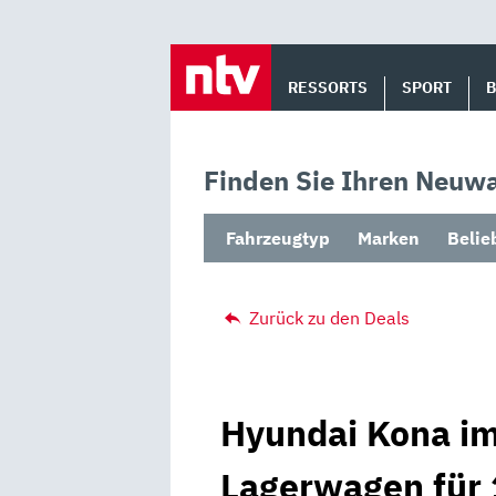
Skip
to
RESSORTS
SPORT
content
Finden Sie Ihren Neuwa
Fahrzeugtyp
Marken
Belie
Zurück zu den Deals
Hyundai Kona im
Lagerwagen für 