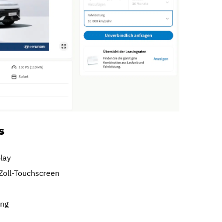
s
play
Zoll-Touchscreen
ung