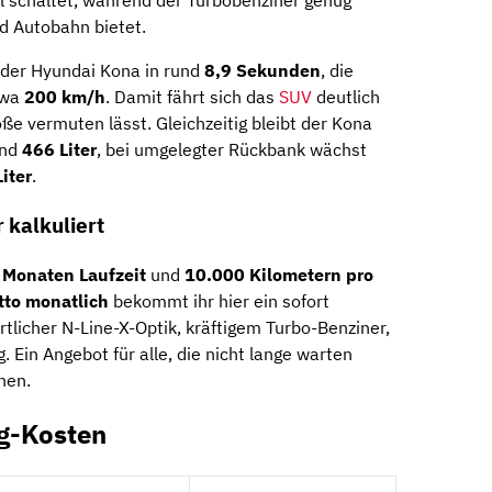
l schaltet, während der Turbobenziner genug
d Autobahn bietet.
 der Hyundai Kona in rund
8,9 Sekunden
, die
twa
200 km/h
. Damit fährt sich das
SUV
deutlich
ße vermuten lässt. Gleichzeitig bleibt der Kona
und
466 Liter
, bei umgelegter Rückbank wächst
iter
.
 kalkuliert
 Monaten Laufzeit
und
10.000 Kilometern pro
tto monatlich
bekommt ihr hier ein sofort
licher N-Line-X-Optik, kräftigem Turbo-Benziner,
 Ein Angebot für alle, die nicht lange warten
hen.
g-Kosten