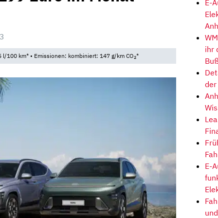
E-A
Ele
Anh
03
WM-
ihr
 l/100 km* • Emissionen: kombiniert: 147 g/km CO
*
2
Buß
Det
der
Anh
Wis
Lea
Fin
Frü
Fah
E-A
fun
Ele
Fah
und