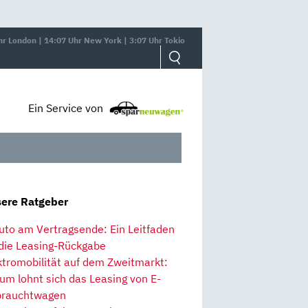
hr London | 14:07 Uhr New York | 3:07 Uhr Tokio
Ein Service von
ere Ratgeber
uto am Vertragsende: Ein Leitfaden
 die Leasing-Rückgabe
ktromobilität auf dem Zweitmarkt:
um lohnt sich das Leasing von E-
rauchtwagen