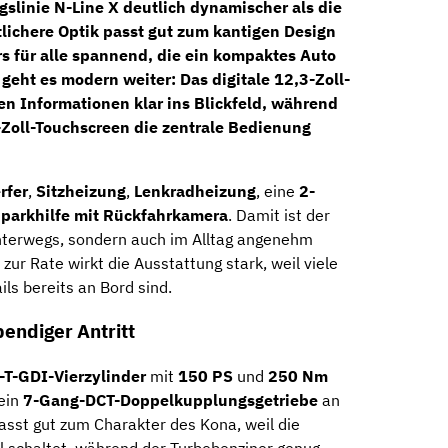
gslinie
N-Line X
deutlich dynamischer als die
tlichere Optik passt gut zum kantigen Design
 für alle spannend, die ein kompaktes Auto
 geht es modern weiter: Das
digitale 12,3-Zoll-
gen Informationen klar ins Blickfeld, während
-Zoll-Touchscreen
die zentrale Bedienung
rfer
,
Sitzheizung
,
Lenkradheizung
, eine
2-
nparkhilfe mit Rückfahrkamera
. Damit ist der
unterwegs, sondern auch im Alltag angenehm
zur Rate wirkt die Ausstattung stark, weil viele
ls bereits an Bord sind.
endiger Antritt
r-T-GDI-Vierzylinder
mit
150 PS
und
250 Nm
 ein
7-Gang-DCT-Doppelkupplungsgetriebe
an
asst gut zum Charakter des Kona, weil die