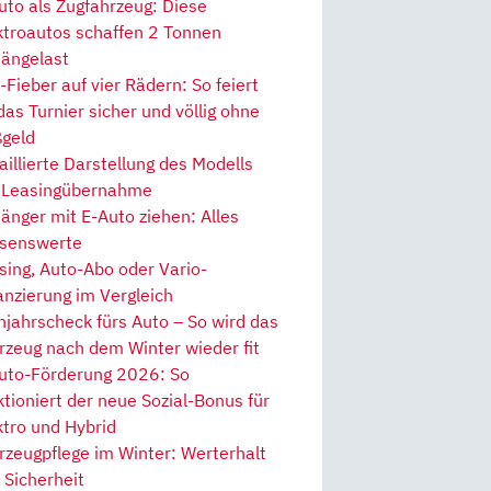
uto als Zugfahrzeug: Diese
ktroautos schaffen 2 Tonnen
ängelast
Fieber auf vier Rädern: So feiert
 das Turnier sicher und völlig ohne
geld
aillierte Darstellung des Modells
 Leasingübernahme
änger mit E-Auto ziehen: Alles
senswerte
sing, Auto-Abo oder Vario-
anzierung im Vergleich
hjahrscheck fürs Auto – So wird das
rzeug nach dem Winter wieder fit
uto-Förderung 2026: So
ktioniert der neue Sozial-Bonus für
ktro und Hybrid
rzeugpflege im Winter: Werterhalt
 Sicherheit