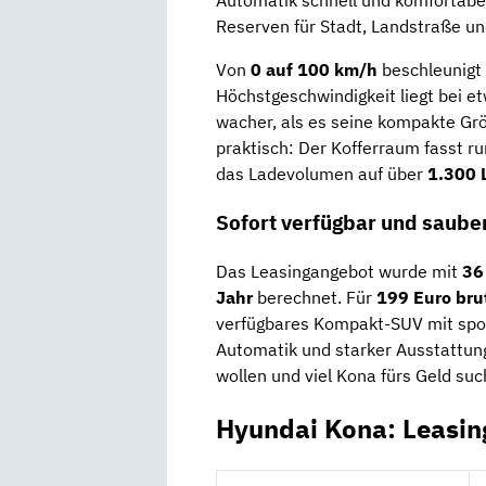
Automatik schnell und komfortabe
Reserven für Stadt, Landstraße un
Von
0 auf 100 km/h
beschleunigt
Höchstgeschwindigkeit liegt bei e
wacher, als es seine kompakte Grö
praktisch: Der Kofferraum fasst r
das Ladevolumen auf über
1.300 L
Sofort verfügbar und sauber
Das Leasingangebot wurde mit
36
Jahr
berechnet. Für
199 Euro bru
verfügbares Kompakt-SUV mit sport
Automatik und starker Ausstattung.
wollen und viel Kona fürs Geld suc
Hyundai Kona: Leasin