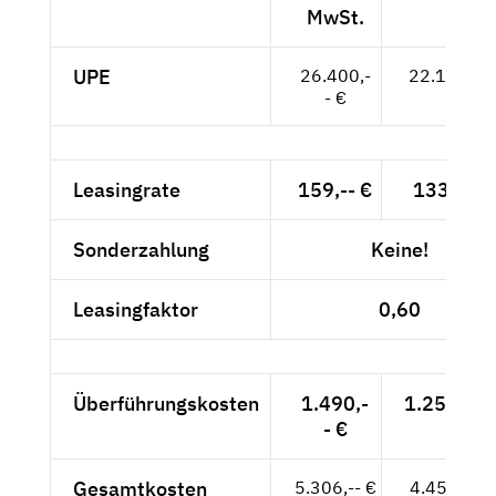
MwSt.
UPE
26.400,-
22.185,-- 
- €
Leasingrate
159,-- €
133,61 €
Sonderzahlung
Keine!
Leasingfaktor
0,60
Überführungskosten
1.490,-
1.252,10 
- €
Gesamtkosten
5.306,-- €
4.458,82 