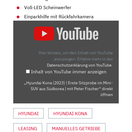
Voll-LED Scheinwerfer
Einparkhilfe mit Rückfahrkamera
„HYUNDAI
KONA
(2023)
|
ERSTE
Hier klicken, um den Inhalt von YouTube
SITZPROBE
anzuzeigen.
Erfahre mehr in der
Datenschutzerklärung von YouTube
.
IM
Inhalt von YouTube immer anzeigen
MINI-
SUV
„Hyundai Kona (2023) | Erste Sitzprobe im Mini-
AUS
SUV aus Südkorea | mit Peter Fischer“ direkt
SÜDKOREA
öffnen
|
MIT
HYUNDAI
HYUNDAI KONA
PETER
FISCHER“
LEASING
MANUELLES GETRIEBE
VON