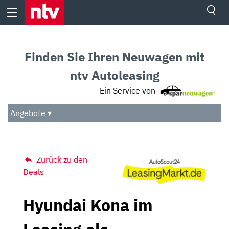
Skip
to
content
Ressorts
Sport
Finden Sie Ihren Neuwagen mit
Börse
Wetter
ntv Autoleasing
TV
Ein Service von
Video
Audio
Angebote ▾
Das Beste
Zurück zu den
Deals
Hyundai Kona im