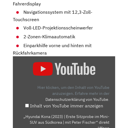
Fahrerdisplay
Navigationssystem mit 12,3-Zoll-
Touchscreen
Voll-LED-Projektionsscheinwerfer
2-Zonen-Klimaautomatik
Einparkhilfe vorne und hinten mit
Rückfahrkamera
„HYUNDAI
KONA
(2023)
|
ERSTE
Hier klicken, um den Inhalt von YouTube
SITZPROBE
anzuzeigen.
Erfahre mehr in der
Datenschutzerklärung von YouTube
.
IM
Inhalt von YouTube immer anzeigen
MINI-
SUV
„Hyundai Kona (2023) | Erste Sitzprobe im Mini-
AUS
SUV aus Südkorea | mit Peter Fischer“ direkt
SÜDKOREA
öffnen