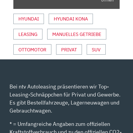
|
MIT
HYUNDAI
HYUNDAI KONA
PETER
FISCHER“
LEASING
MANUELLES GETRIEBE
VON
YOUTUBE
ANZEIGEN
OTTOMOTOR
PRIVAT
SUV
Bei ntv Autoleasing präsentieren wir Top-
Leasing-Schnäppchen für Privat und Gewerbe.
Es gibt Bestellfahrzeuge, Lagerneuwagen und
Gebrauchtwagen.
* = Umfangreiche Angaben zum offiziellen
Kraftstoffverbrauch und zu den offiziellen CO2-