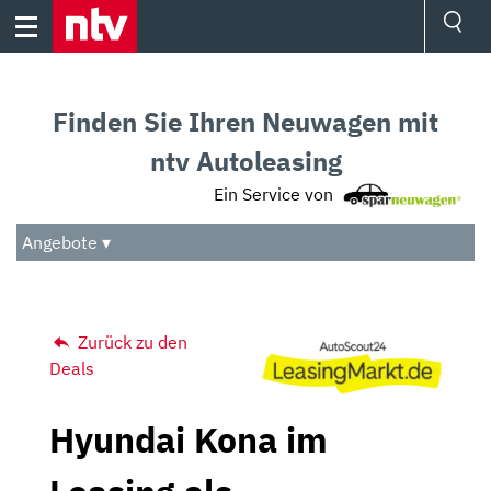
Skip
to
content
Ressorts
Sport
Finden Sie Ihren Neuwagen mit
Börse
Wetter
ntv Autoleasing
TV
Ein Service von
Video
Audio
Angebote ▾
Das Beste
Zurück zu den
Deals
Hyundai Kona im