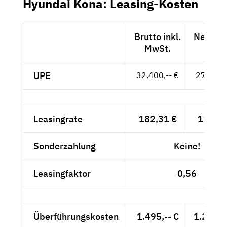
Hyundai Kona: Leasing-Kosten
Brutto inkl.
Netto e
MwSt.
MwSt
UPE
32.400,-- €
27.227,-
Leasingrate
182,31 €
153,20
Sonderzahlung
Keine!
Leasingfaktor
0,56
Überführungskosten
1.495,-- €
1.256,3