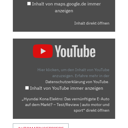
Inhalt von maps.google.de immer
anzeigen
Inhalt direkt öffnen
„HYUNDAI
KONA
ELEKTRO:
DAS
VERNÜNFTIGSTE
Hier klicken, um den Inhalt von YouTube
E-
anzuzeigen.
Erfahre mehr in der
Datenschutzerklärung von YouTube
.
AUTO
Inhalt von YouTube immer anzeigen
AUF
DEM
„Hyundai Kona Elektro: Das vernünftigste E-Auto
MARKT?
auf dem Markt? – Test/Review | auto motor und
–
sport“ direkt öffnen
TEST/REVIEW
|