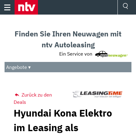
Skip
to
content
Ressorts
Sport
Finden Sie Ihren Neuwagen mit
Börse
Wetter
ntv Autoleasing
TV
Ein Service von
Video
Audio
Angebote ▾
Das Beste
Zurück zu den
Deals
Hyundai Kona Elektro
im Leasing als