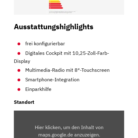
Ausstattungshighlights
frei konfigurierbar
Digitales Cockpit mit 10,25-Zoll-Farb-
Display
Multimedia-Radio mit 8″-Touchscreen
Smartphone-Integration
Einparkhilfe
Standort
INHALT
VON
Hier klicken, um den Inhalt von
MAPS.GOOGLE.DE
maps.google.de anzuzeigen.
ANZEIGEN