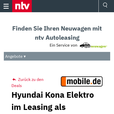
Skip
to
content
Ressorts
Sport
Finden Sie Ihren Neuwagen mit
Börse
Wetter
ntv Autoleasing
TV
Ein Service von
Video
Audio
Angebote ▾
Das Beste
Zurück zu den
Deals
Hyundai Kona Elektro
im Leasing als