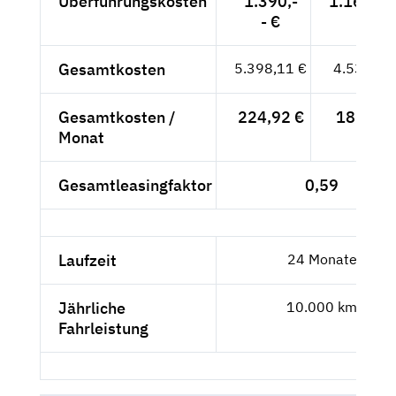
Überführungskosten
1.390,-
1.168,07
- €
Gesamtkosten
5.398,11 €
4.536,23
Gesamtkosten /
224,92 €
189,01 
Monat
Gesamtleasingfaktor
0,59
Laufzeit
24 Monate
Jährliche
10.000 km
Fahrleistung