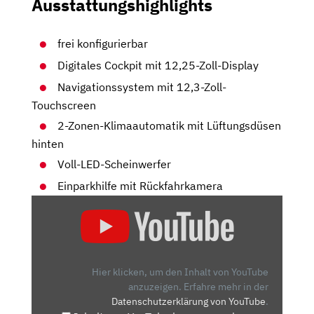
Ausstattungshighlights
frei konfigurierbar
Digitales Cockpit mit 12,25-Zoll-Display
Navigationssystem mit 12,3-Zoll-
Touchscreen
2-Zonen-Klimaautomatik mit Lüftungsdüsen
hinten
Voll-LED-Scheinwerfer
Einparkhilfe mit Rückfahrkamera
„2024
HYUNDAI
KONA
ELEKTRO
–
Hier klicken, um den Inhalt von YouTube
KAUFBERATUNG,
anzuzeigen.
Erfahre mehr in der
Datenschutzerklärung von YouTube
.
TEST