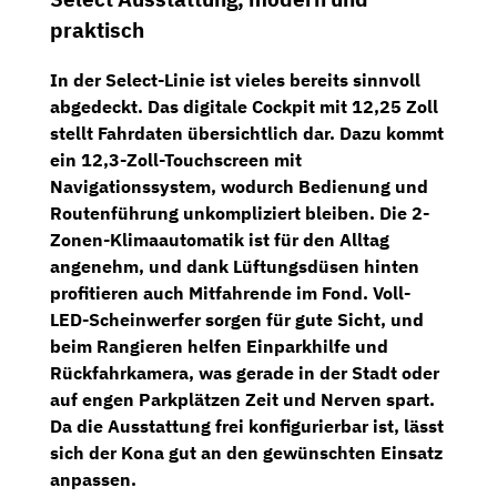
praktisch
In der Select-Linie ist vieles bereits sinnvoll
abgedeckt. Das
digitale Cockpit mit 12,25 Zoll
stellt Fahrdaten übersichtlich dar. Dazu kommt
ein
12,3-Zoll-Touchscreen mit
Navigationssystem
, wodurch Bedienung und
Routenführung unkompliziert bleiben. Die
2-
Zonen-Klimaautomatik
ist für den Alltag
angenehm, und dank
Lüftungsdüsen hinten
profitieren auch Mitfahrende im Fond.
Voll-
LED-Scheinwerfer
sorgen für gute Sicht, und
beim Rangieren helfen
Einparkhilfe und
Rückfahrkamera
, was gerade in der Stadt oder
auf engen Parkplätzen Zeit und Nerven spart.
Da die Ausstattung frei konfigurierbar ist, lässt
sich der Kona gut an den gewünschten Einsatz
anpassen.