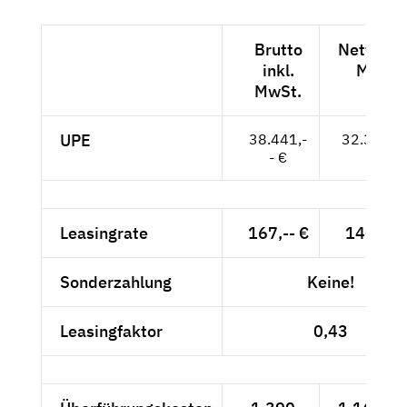
Brutto
Netto exk
inkl.
MwSt.
MwSt.
UPE
38.441,-
32.303,--
- €
Leasingrate
167,-- €
140,34 
Sonderzahlung
Keine!
Leasingfaktor
0,43