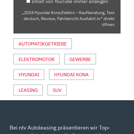
Inhalt von YouTube immer anzeigen
DEUTSCH,
REVIEW,
„2024 Hyundai Kona Elektro – Kaufberatung, Test
FAHRBERICHT
deutsch, Review, Fahrbericht Ausfahrt.tv“ direkt
AUSFAHRT.TV“
öffnen
VON
YOUTUBE
AUTOMATIKGETRIEBE
ANZEIGEN
ELEKTROMOTOR
GEWERBE
HYUNDAI
HYUNDAI KONA
LEASING
SUV
Bei ntv Autoleasing präsentieren wir Top-