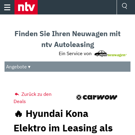
Skip
to
content
Ressorts
Sport
Finden Sie Ihren Neuwagen mit
Börse
Wetter
ntv Autoleasing
TV
Ein Service von
Video
Audio
Angebote ▾
Das Beste
Zurück zu den
Deals
🔥 Hyundai Kona
Elektro im Leasing als