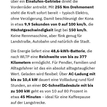
über ein
Einstufen-Getriebe
direkt die
Vorderräder antreibt. Mit
255 Nm Drehmoment
steht die Kraft sofort bereit – typisch Elektro,
ohne Verzögerung. Damit beschleunigt der Kona
in etwa
9,9 Sekunden von 0 auf 100 km/h
, die
Höchstgeschwindigkeit
liegt bei
150 km/h
.
Keine Rennmaschine, aber flink genug für
Landstraße, Autobahn und natürlich die Stadt.
Die Energie liefert eine
48,6-kWh-Batterie
, die
nach WLTP eine
Reichweite von bis zu 377
Kilometern
ermöglicht. Für Pendler, Familien und
Alltagsfahrer ist das ein absolut alltagstauglicher
Wert. Geladen wird flexibel: Über
AC-Ladung mit
bis zu 10,4 kW
dauert eine Vollladung rund fünf
Stunden, an einer
DC-Schnellladesäule mit bis
zu 100 kW
geht es von 10 auf 80 Prozent in
etwa
45 Minuten
– ideal für eine Kaffeepause
auf der Langstrecke.