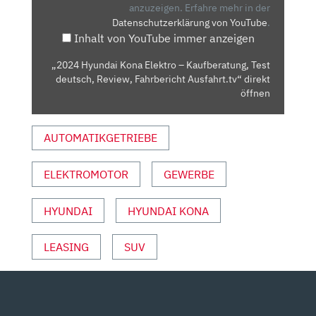
KAUFBERATUNG,
anzuzeigen.
Erfahre mehr in der
Datenschutzerklärung von YouTube
.
TEST
Inhalt von YouTube immer anzeigen
DEUTSCH,
REVIEW,
„2024 Hyundai Kona Elektro – Kaufberatung, Test
FAHRBERICHT
deutsch, Review, Fahrbericht Ausfahrt.tv“ direkt
AUSFAHRT.TV“
öffnen
VON
YOUTUBE
AUTOMATIKGETRIEBE
ANZEIGEN
ELEKTROMOTOR
GEWERBE
HYUNDAI
HYUNDAI KONA
LEASING
SUV