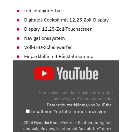
frei konfigurierbar
Digitales Cockpit mit 12,25-Zoll-Display
Display, 12,25-Zoll-Touchscreen
Navigationssystem
Voll-LED-Scheinwerfer
Einparkhilfe mit Rückfahrkamera
„2024
HYUNDAI
KONA
ELEKTRO
–
Hier klicken, um den Inhalt von YouTube
KAUFBERATUNG,
anzuzeigen.
Erfahre mehr in der
Datenschutzerklärung von YouTube
.
TEST
Inhalt von YouTube immer anzeigen
DEUTSCH,
REVIEW,
„2024 Hyundai Kona Elektro – Kaufberatung, Test
FAHRBERICHT
deutsch, Review, Fahrbericht Ausfahrt.tv“ direkt