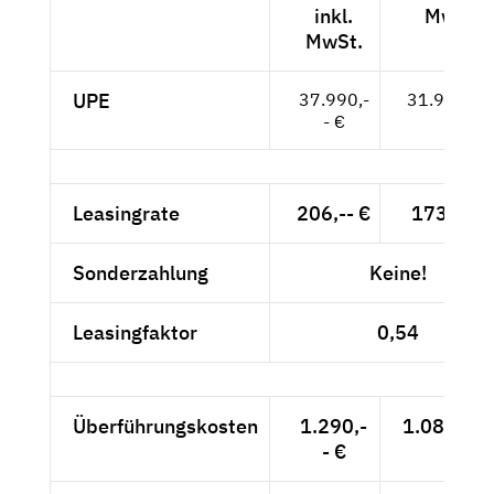
inkl.
MwSt.
MwSt.
UPE
37.990,-
31.924,-- 
- €
Leasingrate
206,-- €
173,11 €
Sonderzahlung
Keine!
Leasingfaktor
0,54
Überführungskosten
1.290,-
1.084,03 
- €