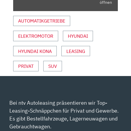
AUSFAHRT.TV“
öffnen
VON
YOUTUBE
AUTOMATIKGETRIEBE
ANZEIGEN
ELEKTROMOTOR
HYUNDAI
HYUNDAI KONA
LEASING
PRIVAT
SUV
Bei ntv Autoleasing präsentieren wir Top-
Leasing-Schnäppchen für Privat und Gewerbe.
Es gibt Bestellfahrzeuge, Lagerneuwagen und
Gebrauchtwagen.