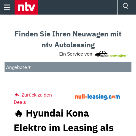
Skip
to
content
Ressorts
Sport
Finden Sie Ihren Neuwagen mit
Börse
Wetter
ntv Autoleasing
TV
Ein Service von
Video
Audio
Angebote ▾
Das Beste
Zurück zu den
Deals
🔥 Hyundai Kona
Elektro im Leasing als