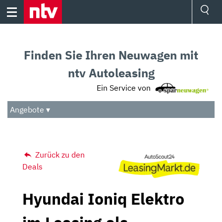
Skip
to
content
Ressorts
Sport
Finden Sie Ihren Neuwagen mit
Börse
Wetter
ntv Autoleasing
TV
Ein Service von
Video
Audio
Angebote ▾
Das Beste
Zurück zu den
Deals
Hyundai Ioniq Elektro