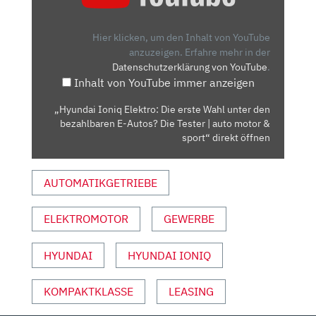
ELEKTRO:
DIE
ERSTE
Hier klicken, um den Inhalt von YouTube
WAHL
anzuzeigen.
Erfahre mehr in der
Datenschutzerklärung von YouTube
.
UNTER
Inhalt von YouTube immer anzeigen
DEN
BEZAHLBAREN
„Hyundai Ioniq Elektro: Die erste Wahl unter den
E-
bezahlbaren E-Autos? Die Tester | auto motor &
AUTOS?
sport“ direkt öffnen
DIE
TESTER
AUTOMATIKGETRIEBE
|
AUTO
ELEKTROMOTOR
GEWERBE
MOTOR
&
SPORT“
HYUNDAI
HYUNDAI IONIQ
VON
YOUTUBE
KOMPAKTKLASSE
LEASING
ANZEIGEN