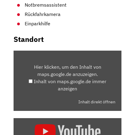
Notbremsassistent
Rückfahrkamera
Einparkhilfe
Standort
INHALT
VON
Hier klicken, um den Inhalt von
MAPS.GOOGLE.DE
maps.google.de anzuzeigen.
ANZEIGEN
Inhalt von maps.google.de immer
anzeigen
Inhalt direkt öffnen
„HYUNDAI
IONIQ