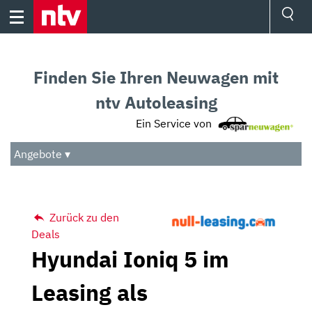
Skip
to
content
Ressorts
Sport
Finden Sie Ihren Neuwagen mit
Börse
Wetter
ntv Autoleasing
TV
Ein Service von
Video
Audio
Angebote ▾
Das Beste
Zurück zu den
Deals
Hyundai Ioniq 5 im
Leasing als