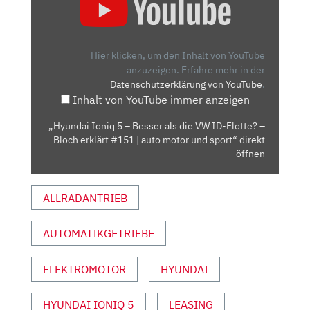
IONIQ
5
–
BESSER
Hier klicken, um den Inhalt von YouTube
ALS
anzuzeigen.
Erfahre mehr in der
Datenschutzerklärung von YouTube
.
DIE
Inhalt von YouTube immer anzeigen
VW
ID-
„Hyundai Ioniq 5 – Besser als die VW ID-Flotte? –
FLOTTE?
Bloch erklärt #151 | auto motor und sport“ direkt
–
öffnen
BLOCH
ERKLÄRT
ALLRADANTRIEB
#151
|
AUTOMATIKGETRIEBE
AUTO
MOTOR
UND
ELEKTROMOTOR
HYUNDAI
SPORT“
VON
HYUNDAI IONIQ 5
LEASING