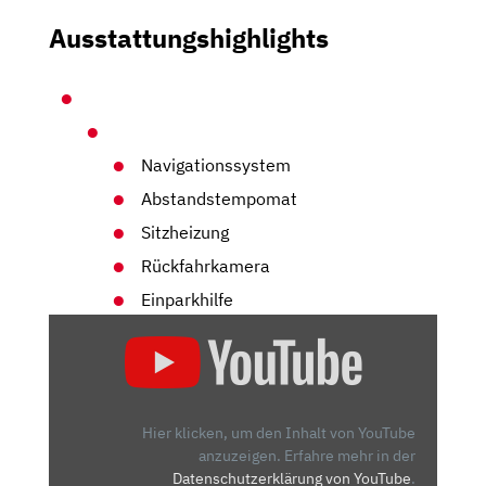
Ausstattungshighlights
Navigationssystem
Abstandstempomat
Sitzheizung
Rückfahrkamera
Einparkhilfe
„HYUNDAI
IONIQ
5
(2021)
|
Hier klicken, um den Inhalt von YouTube
SO
anzuzeigen.
Erfahre mehr in der
Datenschutzerklärung von YouTube
.
FÄHRT