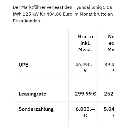
Der Marktführer verleast den Hyundai Ioniq 5 58
kWh 125 kW für 404,86 Euro im Monat brutto an
Privatkunden.
Brutto
Netto
inkl.
exkl.
Mwst.
Mwst.
UPE
46.990,--
39.487,--
€
€
Leasingrate
299,99 €
252,09 €
Sonderzahlung
6.000,--
5.042,02
€
€