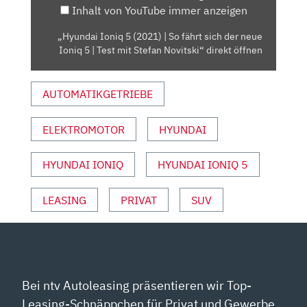
Inhalt von YouTube immer anzeigen
SICH
DER
„Hyundai Ioniq 5 (2021) | So fährt sich der neue
NEUE
Ioniq 5 | Test mit Stefan Novitski“ direkt öffnen
IONIQ
5
AUTOMATIKGETRIEBE
|
TEST
MIT
ELEKTROMOTOR
HYUNDAI
STEFAN
NOVITSKI“
HYUNDAI IONIQ
HYUNDAI IONIQ 5
VON
YOUTUBE
LEASING
PRIVAT
SUV
ANZEIGEN
Bei ntv Autoleasing präsentieren wir Top-
Leasing-Schnäppchen für Privat und Gewerbe.