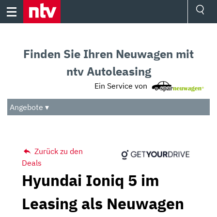
Skip
to
content
Ressorts
Sport
Finden Sie Ihren Neuwagen mit
Börse
Wetter
ntv Autoleasing
TV
Ein Service von
Video
Audio
Angebote ▾
Das Beste
Zurück zu den
Deals
Hyundai Ioniq 5 im
Leasing als Neuwagen