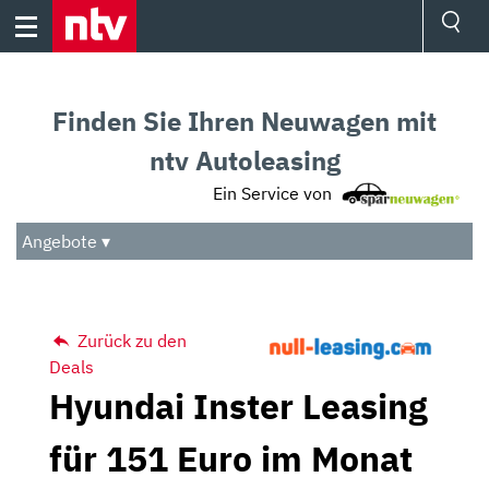
Skip
to
content
Ressorts
Sport
Finden Sie Ihren Neuwagen mit
Börse
Wetter
ntv Autoleasing
TV
Ein Service von
Video
Audio
Angebote ▾
Das Beste
Zurück zu den
Deals
Hyundai Inster Leasing
für 151 Euro im Monat