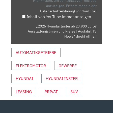
Hier klicken, um den Inhalt von YouTube
EURO?
anzuzeigen.
Erfahre mehr in der
Datenschutzerklärung von YouTube
.
AUSSTATTUNGSLINIEN
Inhalt von YouTube immer anzeigen
UND
PREISE
„2025 Hyundai Inster ab 23.900 Euro?
|
Ausstattungslinien und Preise | Ausfahrt TV
AUSFAHRT
News“ direkt öffnen
TV
NEWS“
AUTOMATIKGETRIEBE
VON
YOUTUBE
ELEKTROMOTOR
GEWERBE
ANZEIGEN
HYUNDAI
HYUNDAI INSTER
LEASING
PRIVAT
SUV