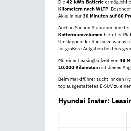
Die
42-kWh-Batterie
ermöglicht e
Kilometern nach WLTP
. Besonder
Akku in nur
30 Minuten auf 80 Pr
Auch in Sachen Stauraum punktet 
Kofferraumvolumen
bietet er Pla
Umklappen der Rücksitze wächst 
für größere Aufgaben bestens gee
Mit einer Leasinglaufzeit von
48 M
10.000 Kilometern
ist dieses Ang
Beim Marktführer sucht ihr den Hyu
top ausgestattetes E-SUV zu eine
Hyundai Inster: Leas