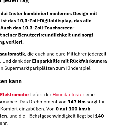
r jeden Tag
ai Inster kombiniert modernes Design mit
 ist das
10,3-Zoll-Digitaldisplay
, das alle
. Auch das
10,3-Zoll-Touchscreen-
t seiner Benutzerfreundlichkeit und sorgt
ng verliert.
aautomatik
, die euch und eure Mitfahrer jederzeit
. Und dank der
Einparkhilfe mit Rückfahrkamera
en Supermarktparkplätzen zum Kinderspiel.
ssen kann
Elektromotor
liefert der
Hyundai Inster
eine
formance. Das Drehmoment von
147 Nm
sorgt für
n Komfort einzubüßen. Von
0 auf 100 km/h
den
, und die Höchstgeschwindigkeit liegt bei
140
ehr.