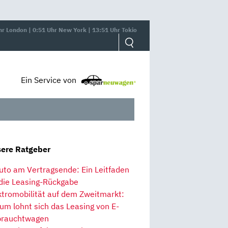
hr London | 0:51 Uhr New York | 13:51 Uhr Tokio
Ein Service von
ere Ratgeber
uto am Vertragsende: Ein Leitfaden
 die Leasing-Rückgabe
ktromobilität auf dem Zweitmarkt:
um lohnt sich das Leasing von E-
rauchtwagen