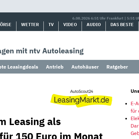
6.08.2026 6:51 Uhr Frankfurt | 5:51 U
BÖRSE
WETTER
TV
VIDEO
AUDIO
DAS BESTE
gen mit ntv Autoleasing
bte Leasingdeals
Antrieb
Autohäuser
Ratgeber
Uns
E-A
für
m Leasing als
Ele
Dar
 für 150 Euro im Monat
Geb