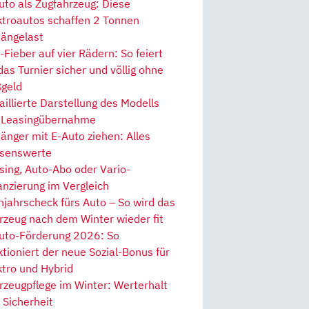
uto als Zugfahrzeug: Diese
ktroautos schaffen 2 Tonnen
ängelast
Fieber auf vier Rädern: So feiert
 das Turnier sicher und völlig ohne
geld
aillierte Darstellung des Modells
 Leasingübernahme
änger mit E-Auto ziehen: Alles
senswerte
sing, Auto-Abo oder Vario-
anzierung im Vergleich
hjahrscheck fürs Auto – So wird das
rzeug nach dem Winter wieder fit
uto-Förderung 2026: So
ktioniert der neue Sozial-Bonus für
ktro und Hybrid
rzeugpflege im Winter: Werterhalt
 Sicherheit