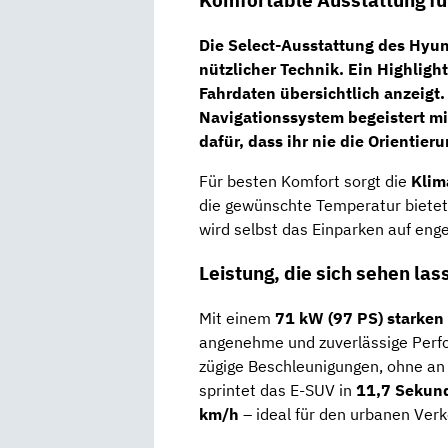
Komfortable Ausstattung fü
Die
Select-Ausstattung
des Hyund
nützlicher Technik. Ein Highlight
Fahrdaten übersichtlich anzeigt
Navigationssystem
begeistert mi
dafür, dass ihr nie die Orientieru
Für besten Komfort sorgt die
Klim
die gewünschte Temperatur bietet
wird selbst das Einparken auf eng
Leistung, die sich sehen la
Mit einem
71 kW (97 PS) starken
angenehme und zuverlässige Per
zügige Beschleunigungen, ohne a
sprintet das E-SUV in
11,7 Sekun
km/h
– ideal für den urbanen Verk