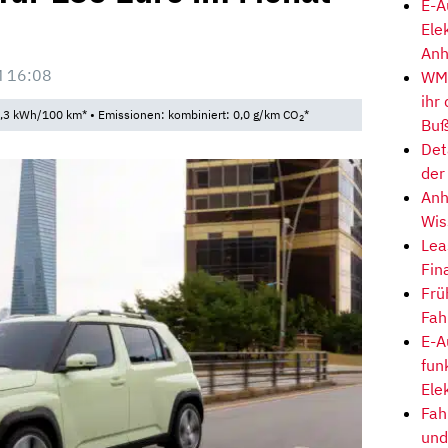
E-A
Ele
Anh
 16:08
WM-
ihr
,3 kWh/100 km* • Emissionen: kombiniert: 0,0 g/km CO
*
2
Buß
Det
der
Anh
Wis
Lea
Fin
Frü
Fah
E-A
fun
Ele
Fah
und