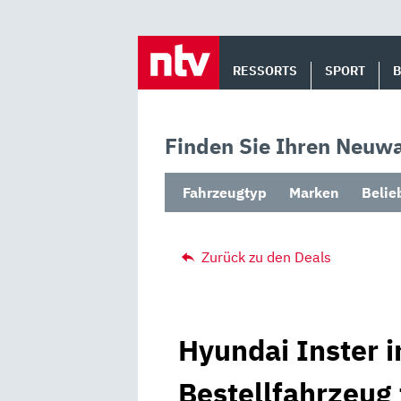
Skip
to
RESSORTS
SPORT
content
Finden Sie Ihren Neuwa
Fahrzeugtyp
Marken
Belie
Zurück zu den Deals
Hyundai Inster i
Bestellfahrzeug