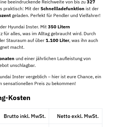
ine beeindruckende Reichweite von bis zu
327
s praktisch: Mit der
Schnellladefunktion
ist der
ozent
geladen. Perfekt für Pendler und Vielfahrer!
der Hyundai Inster. Mit
350 Litern
tz für alles, was im Alltag gebraucht wird. Durch
der Stauraum auf über
1.100 Liter
, was ihn auch
ignet macht.
onaten
und einer jährlichen Laufleistung von
ebot unschlagbar.
ndai Inster vergeblich – hier ist eure Chance, ein
m sensationellen Preis zu bekommen!
ing-Kosten
Brutto inkl. MwSt.
Netto exkl. MwSt.