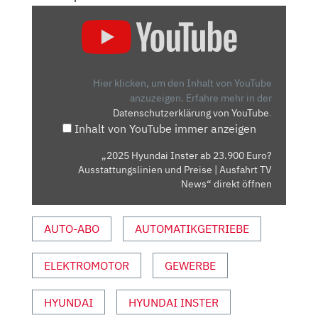
„2025
HYUNDAI
INSTER
AB
23.900
Hier klicken, um den Inhalt von YouTube
EURO?
anzuzeigen.
Erfahre mehr in der
Datenschutzerklärung von YouTube
.
AUSSTATTUNGSLINIEN
Inhalt von YouTube immer anzeigen
UND
PREISE
„2025 Hyundai Inster ab 23.900 Euro?
|
Ausstattungslinien und Preise | Ausfahrt TV
AUSFAHRT
News“ direkt öffnen
TV
NEWS“
AUTO-ABO
AUTOMATIKGETRIEBE
VON
YOUTUBE
ELEKTROMOTOR
GEWERBE
ANZEIGEN
HYUNDAI
HYUNDAI INSTER