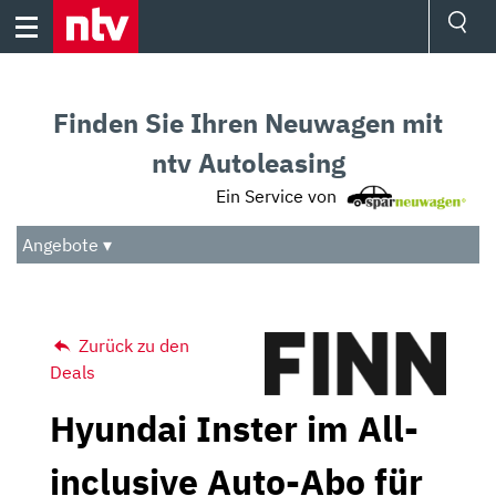
Skip
to
content
Ressorts
Sport
Finden Sie Ihren Neuwagen mit
Börse
Wetter
ntv Autoleasing
TV
Ein Service von
Video
Audio
Angebote ▾
Das Beste
Zurück zu den
Deals
Hyundai Inster im All-
inclusive Auto-Abo für