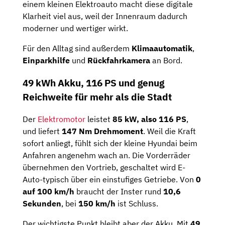
einem kleinen Elektroauto macht diese digitale
Klarheit viel aus, weil der Innenraum dadurch
moderner und wertiger wirkt.
Für den Alltag sind außerdem
Klimaautomatik
,
Einparkhilfe
und
Rückfahrkamera
an Bord.
49 kWh Akku, 116 PS und genug
Reichweite für mehr als die Stadt
Der
Elektromotor
leistet
85 kW, also 116 PS
,
und liefert
147 Nm Drehmoment
. Weil die Kraft
sofort anliegt, fühlt sich der kleine Hyundai beim
Anfahren angenehm wach an. Die Vorderräder
übernehmen den Vortrieb, geschaltet wird E-
Auto-typisch über ein einstufiges Getriebe. Von
0
auf 100 km/h
braucht der Inster rund
10,6
Sekunden
, bei
150 km/h
ist Schluss.
Der wichtigste Punkt bleibt aber der Akku. Mit
49