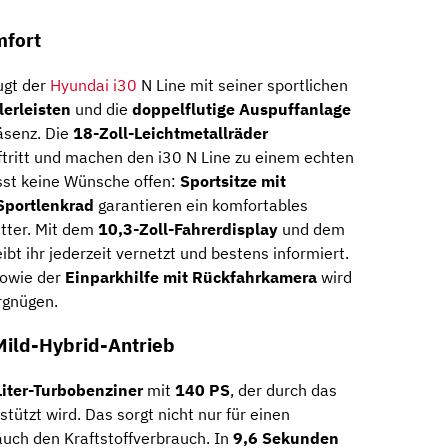
mfort
ugt der
Hyundai i30
N Line mit seiner sportlichen
erleisten
und die
doppelflutige Auspuffanlage
äsenz. Die
18-Zoll-Leichtmetallräder
ftritt und machen den i30 N Line zu einem echten
sst keine Wünsche offen:
Sportsitze mit
Sportlenkrad
garantieren ein komfortables
tter. Mit dem
10,3-Zoll-Fahrerdisplay
und dem
ibt ihr jederzeit vernetzt und bestens informiert.
owie der
Einparkhilfe mit Rückfahrkamera
wird
rgnügen.
 Mild-Hybrid-Antrieb
Liter-Turbobenziner
mit
140 PS
, der durch das
tützt wird. Das sorgt nicht nur für einen
 auch den Kraftstoffverbrauch. In
9,6 Sekunden