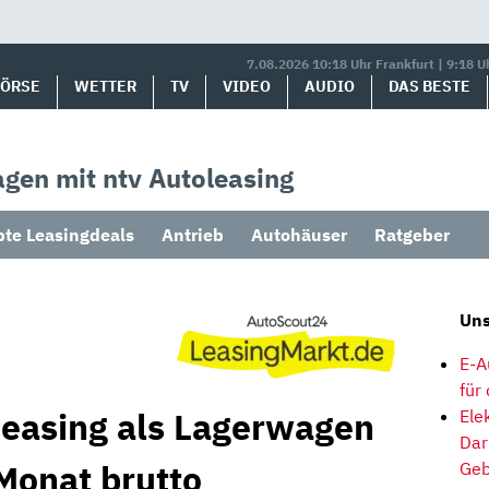
7.08.2026 10:18 Uhr Frankfurt | 9:18 U
BÖRSE
WETTER
TV
VIDEO
AUDIO
DAS BESTE
gen mit ntv Autoleasing
bte Leasingdeals
Antrieb
Autohäuser
Ratgeber
Uns
E-A
für
Leasing als Lagerwagen
Ele
Dar
Monat brutto
Geb