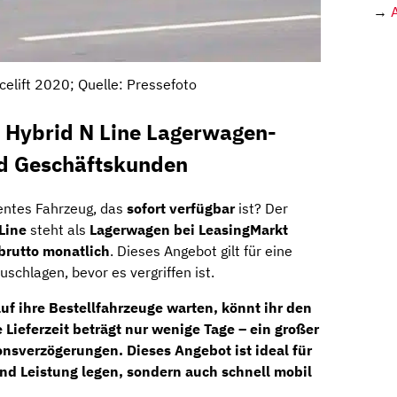
→
celift 2020; Quelle: Pressefoto
I Hybrid N Line Lagerwagen-
nd Geschäftskunden
zientes Fahrzeug, das
sofort verfügbar
ist? Der
Line
steht als
Lagerwagen bei LeasingMarkt
brutto monatlich
. Dieses Angebot gilt für eine
uschlagen, bevor es vergriffen ist.
 ihre Bestellfahrzeuge warten, könnt ihr den
 Lieferzeit beträgt nur wenige Tage – ein großer
ionsverzögerungen. Dieses Angebot ist ideal für
 und Leistung legen, sondern auch schnell mobil