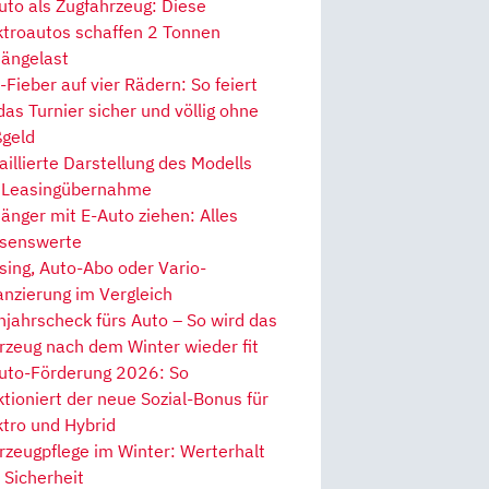
uto als Zugfahrzeug: Diese
ktroautos schaffen 2 Tonnen
ängelast
Fieber auf vier Rädern: So feiert
 das Turnier sicher und völlig ohne
geld
aillierte Darstellung des Modells
 Leasingübernahme
änger mit E-Auto ziehen: Alles
senswerte
sing, Auto-Abo oder Vario-
anzierung im Vergleich
hjahrscheck fürs Auto – So wird das
rzeug nach dem Winter wieder fit
uto-Förderung 2026: So
ktioniert der neue Sozial-Bonus für
ktro und Hybrid
rzeugpflege im Winter: Werterhalt
 Sicherheit