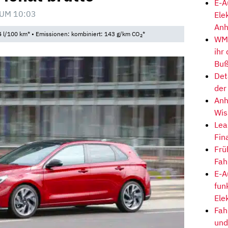
E-A
UM 10:03
Ele
Anh
 l/100 km* • Emissionen: kombiniert: 143 g/km CO
*
2
WM-
ihr
Buß
Det
der
Anh
Wis
Lea
Fin
Frü
Fah
E-A
fun
Ele
Fah
und