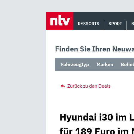
Skip
to
RESSORTS
SPORT
content
Finden Sie Ihren Neuwa
Fahrzeugtyp
Marken
Belie
Zurück zu den Deals
Hyundai i30 im 
für 189 Euro im 