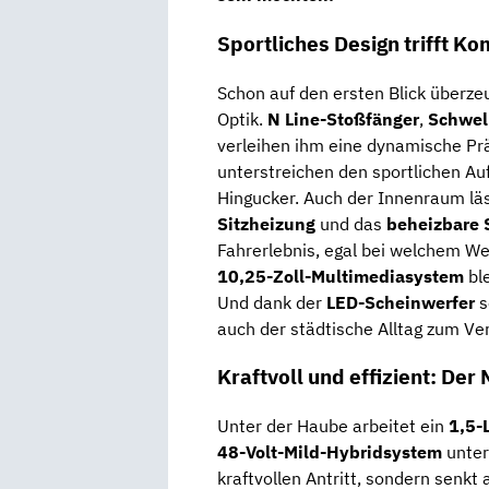
Sportliches Design trifft Ko
Schon auf den ersten Blick überze
Optik.
N Line-Stoßfänger
,
Schwell
verleihen ihm eine dynamische Pr
unterstreichen den sportlichen Au
Hingucker. Auch der Innenraum lä
Sitzheizung
und das
beheizbare 
Fahrerlebnis, egal bei welchem We
10,25-Zoll-Multimediasystem
ble
Und dank der
LED-Scheinwerfer
s
auch der städtische Alltag zum Ve
Kraftvoll und effizient: Der
Unter der Haube arbeitet ein
1,5-
48-Volt-Mild-Hybridsystem
unters
kraftvollen Antritt, sondern senkt