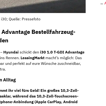
→
 i30; Quelle: Pressefoto
 Advantage Bestellfahrzeug-
den
 –
Hyundai
schickt den
i30 1.0 T-GDI Advantage
ins Rennen.
LeasingMarkt
macht’s möglich: Das
erbar und perfekt auf eure Wünsche zuschneidbar,
tra.
n Alltag
t ihr viel fürs Geld! Ein großes
10,3-Zoll-
glasklar, während das
10,3-Zoll-Touchscreen-
tphone-Anbindung (Apple CarPlay, Android