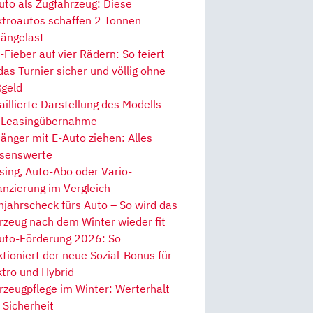
uto als Zugfahrzeug: Diese
ktroautos schaffen 2 Tonnen
ängelast
Fieber auf vier Rädern: So feiert
 das Turnier sicher und völlig ohne
geld
aillierte Darstellung des Modells
 Leasingübernahme
änger mit E-Auto ziehen: Alles
senswerte
sing, Auto-Abo oder Vario-
anzierung im Vergleich
hjahrscheck fürs Auto – So wird das
rzeug nach dem Winter wieder fit
uto-Förderung 2026: So
ktioniert der neue Sozial-Bonus für
ktro und Hybrid
rzeugpflege im Winter: Werterhalt
 Sicherheit