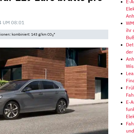
E-A
Ele
Anh
4 UM 08:01
WM-
ihr
sionen: kombiniert: 143 g/km CO
*
2
Buß
Det
der
Anh
Wis
Lea
Fin
Frü
Fah
E-A
fun
Ele
Fah
und