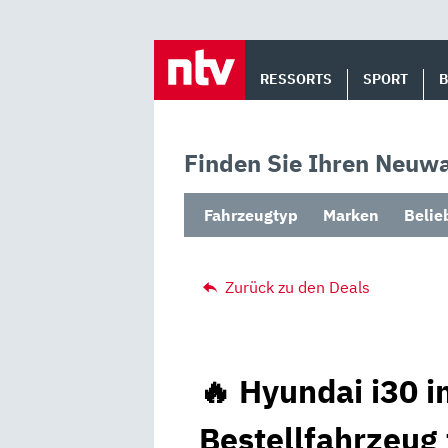
Skip
to
RESSORTS
SPORT
content
Finden Sie Ihren Neuwa
Fahrzeugtyp
Marken
Belie
Zurück zu den Deals
🔥 Hyundai i30 i
Bestellfahrzeug 