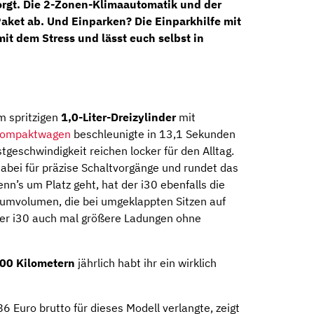
orgt. Die
2-Zonen-Klimaautomatik
und der
ket ab. Und Einparken? Die Einparkhilfe mit
t dem Stress und lässt euch selbst in
m spritzigen
1,0-Liter-Dreizylinder
mit
ompaktwagen
beschleunigte in 13,1 Sekunden
geschwindigkeit reichen locker für den Alltag.
abei für präzise Schaltvorgänge und rundet das
n’s um Platz geht, hat der i30 ebenfalls die
aumvolumen, die bei umgeklappten Sitzen auf
der i30 auch mal größere Ladungen ohne
00 Kilometern
jährlich habt ihr ein wirklich
 Euro brutto für dieses Modell verlangte, zeigt