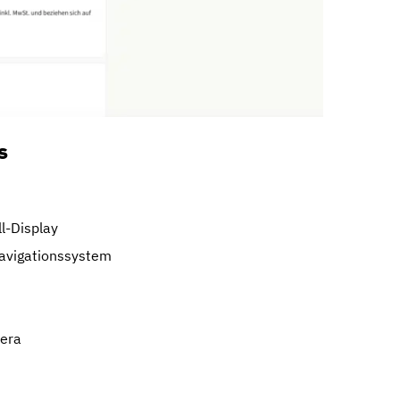
s
ll-Display
Navigationssystem
mera