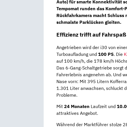
Auto) für smarte Konnektivität s
Tempomat runden das Komfort-Pa
Rückfahrkamera macht Schluss mi
schmalste Parklücken gleiten.
Effizienz trifft auf Fahrspaß
Angetrieben wird der i30 von eine
Turboaufladung und
100 PS
. Die
K
auf 100 km/h, die 178 km/h Höchst
Das 6-Gang-Schaltgetriebe sorgt d
Fahrerlebnis angenehm ab. Und wen
Nase vorn: Mit 395 Litern Kofferr
1.301 Liter anwachsen, schluckt 
Probleme.
Mit
24 Monaten
Laufzeit und
10.0
attraktives Angebot.
Während der Marktführer stolze 286