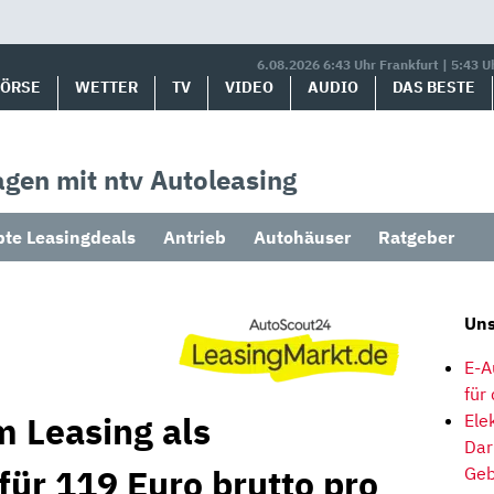
6.08.2026 6:43 Uhr Frankfurt | 5:43 U
BÖRSE
WETTER
TV
VIDEO
AUDIO
DAS BESTE
gen mit ntv Autoleasing
bte Leasingdeals
Antrieb
Autohäuser
Ratgeber
Uns
E-A
für
m Leasing als
Ele
Dar
für 119 Euro brutto pro
Geb