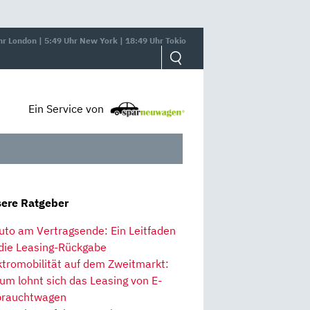
hr London | 5:49 Uhr New York | 18:49 Uhr Tokio
Ein Service von
ere Ratgeber
uto am Vertragsende: Ein Leitfaden
 die Leasing-Rückgabe
ktromobilität auf dem Zweitmarkt:
um lohnt sich das Leasing von E-
rauchtwagen