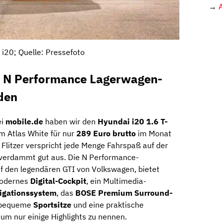
→
 i20; Quelle: Pressefoto
I N Performance Lagerwagen-
den
ei
mobile.de
haben wir den
Hyundai i20 1.6 T-
m Atlas White für nur
289 Euro brutto
im Monat
 Flitzer verspricht jede Menge Fahrspaß auf der
 verdammt gut aus. Die N Performance-
f den legendären GTI von Volkswagen, bietet
 modernes
Digital-Cockpit
, ein Multimedia-
igationssystem
, das
BOSE Premium Surround-
 bequeme
Sportsitze
und eine praktische
, um nur einige Highlights zu nennen.