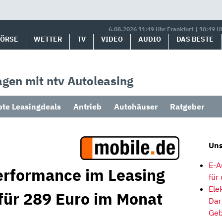
6.08.2026 11:49 Uhr Frankfurt | 10:49 U
BÖRSE
WETTER
TV
VIDEO
AUDIO
DAS BESTE
gen mit ntv Autoleasing
bte Leasingdeals
Antrieb
Autohäuser
Ratgeber
Uns
E-A
erformance im Leasing
für
Ele
für 289 Euro im Monat
Dar
Geb