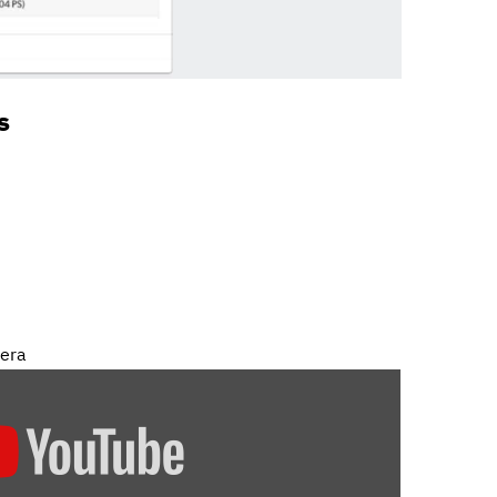
s
mera