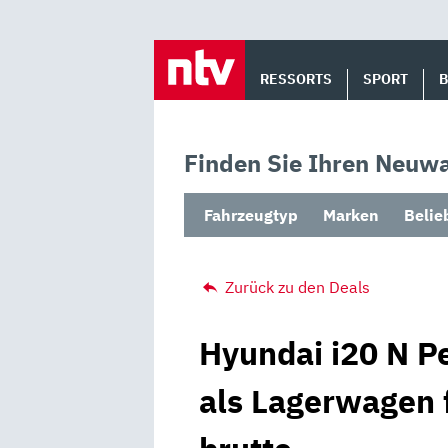
Skip
to
RESSORTS
SPORT
content
Finden Sie Ihren Neuwa
Fahrzeugtyp
Marken
Belie
Zurück zu den Deals
Hyundai i20 N P
als Lagerwagen 