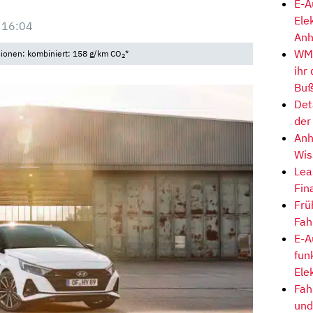
E-A
Ele
 16:04
Anh
WM-
sionen: kombiniert: 158 g/km CO
*
2
ihr
Buß
Det
der
Anh
Wis
Lea
Fin
Frü
Fah
E-A
fun
Ele
Fah
und