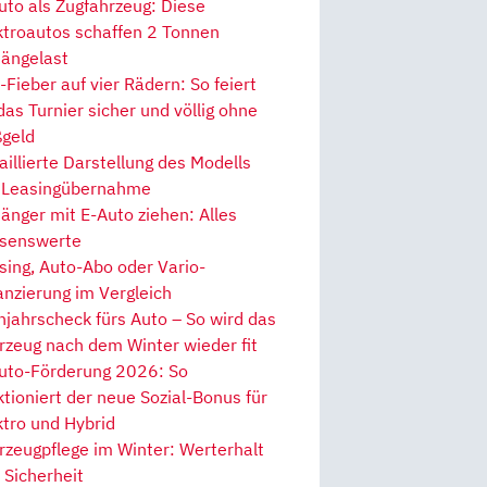
uto als Zugfahrzeug: Diese
ktroautos schaffen 2 Tonnen
ängelast
Fieber auf vier Rädern: So feiert
 das Turnier sicher und völlig ohne
geld
aillierte Darstellung des Modells
 Leasingübernahme
änger mit E-Auto ziehen: Alles
senswerte
sing, Auto-Abo oder Vario-
anzierung im Vergleich
hjahrscheck fürs Auto – So wird das
rzeug nach dem Winter wieder fit
uto-Förderung 2026: So
ktioniert der neue Sozial-Bonus für
ktro und Hybrid
rzeugpflege im Winter: Werterhalt
 Sicherheit