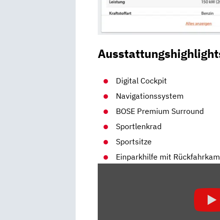
Ausstattungshighlight
Digital Cockpit
Navigationssystem
BOSE Premium Surround
Sportlenkrad
Sportsitze
Einparkhilfe mit Rückfahrka
„HYUNDAI
I20
(2020):
MULTITALENT
MIT