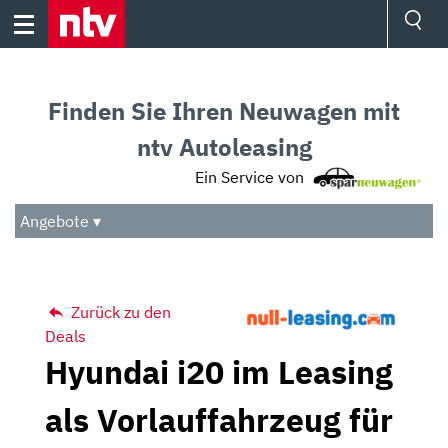
Skip
to
content
Ressorts
Sport
Finden Sie Ihren Neuwagen mit
Börse
Wetter
ntv Autoleasing
TV
Ein Service von
Video
Audio
Angebote ▾
Das Beste
Zurück zu den
Deals
Hyundai i20 im Leasing
als Vorlauffahrzeug für