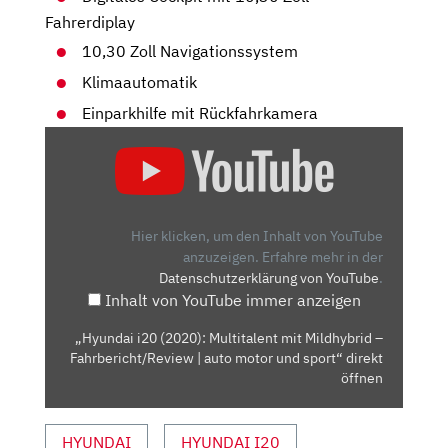
Fahrerdiplay
10,30 Zoll Navigationssystem
Klimaautomatik
Einparkhilfe mit Rückfahrkamera
„HYUNDAI
I20
(2020):
MULTITALENT
MIT
Hier klicken, um den Inhalt von YouTube
MILDHYBRID
anzuzeigen.
Erfahre mehr in der
Datenschutzerklärung von YouTube
.
–
Inhalt von YouTube immer anzeigen
FAHRBERICHT/REVIEW
|
„Hyundai i20 (2020): Multitalent mit Mildhybrid –
AUTO
Fahrbericht/Review | auto motor und sport“ direkt
MOTOR
öffnen
UND
SPORT“
HYUNDAI
HYUNDAI I20