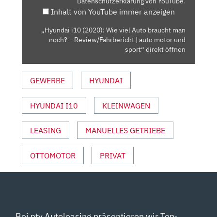
Datenschutzerklärung von YouTube
.
BRAUCHT
Inhalt von YouTube immer anzeigen
MAN
NOCH?
„Hyundai i10 (2020): Wie viel Auto braucht man
–
noch? – Review/Fahrbericht | auto motor und
REVIEW/FAHRBERICHT
sport“ direkt öffnen
|
AUTO
GEWERBE
HYUNDAI
MOTOR
UND
HYUNDAI I10
KLEINWAGEN
SPORT“
VON
YOUTUBE
LEASING
MANUELLES GETRIEBE
ANZEIGEN
OTTOMOTOR
PRIVAT
Bei ntv Autoleasing präsentieren wir Top-