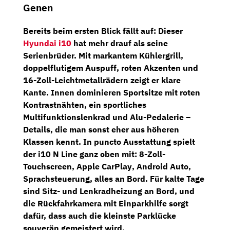
Genen
Bereits beim ersten Blick fällt auf: Dieser
Hyundai i10
hat mehr drauf als seine
Serienbrüder. Mit
markantem Kühlergrill
,
doppelflutigem Auspuff
,
roten Akzenten
und
16-Zoll-Leichtmetallrädern
zeigt er klare
Kante. Innen dominieren
Sportsitze mit roten
Kontrastnähten
, ein
sportliches
Multifunktionslenkrad
und
Alu-Pedalerie
–
Details, die man sonst eher aus höheren
Klassen kennt. In puncto Ausstattung spielt
der i10 N Line ganz oben mit:
8-Zoll-
Touchscreen
,
Apple CarPlay
,
Android Auto
,
Sprachsteuerung, alles an Bord. Für kalte Tage
sind
Sitz- und Lenkradheizung
an Bord, und
die
Rückfahrkamera mit Einparkhilfe
sorgt
dafür, dass auch die kleinste Parklücke
souverän gemeistert wird.