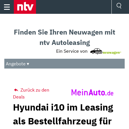
Skip
to
content
Ressorts
Sport
Finden Sie Ihren Neuwagen mit
Börse
Wetter
ntv Autoleasing
TV
Ein Service von
Video
Audio
Angebote ▾
Das Beste
Zurück zu den
Deals
Hyundai i10 im Leasing
als Bestellfahrzeug für