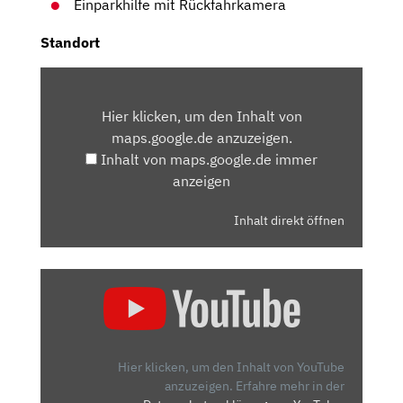
Einparkhilfe mit Rückfahrkamera
Standort
INHALT
VON
Hier klicken, um den Inhalt von
MAPS.GOOGLE.DE
maps.google.de anzuzeigen.
ANZEIGEN
Inhalt von maps.google.de immer
anzeigen
Inhalt direkt öffnen
„HYUNDAI
I10
(2020):
WIE
VIEL
Hier klicken, um den Inhalt von YouTube
AUTO
anzuzeigen.
Erfahre mehr in der