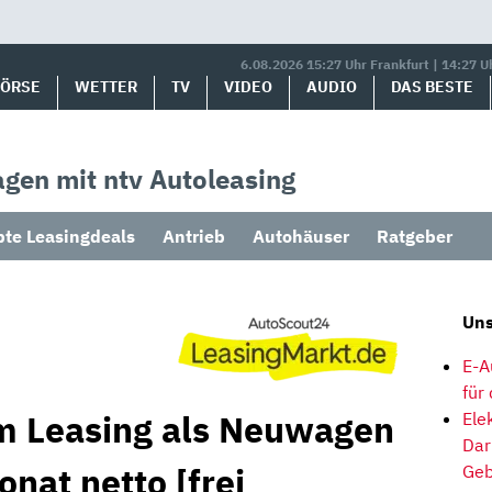
6.08.2026 15:27 Uhr Frankfurt | 14:27 U
BÖRSE
WETTER
TV
VIDEO
AUDIO
DAS BESTE
gen mit ntv Autoleasing
bte Leasingdeals
Antrieb
Autohäuser
Ratgeber
Uns
E-A
für
im Leasing als Neuwagen
Ele
Dar
onat netto [frei
Geb