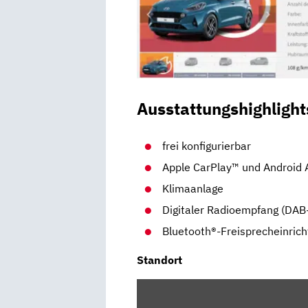
Ausstattungshighlight
frei konfigurierbar
Apple CarPlay™ und Android
Klimaanlage
Digitaler Radioempfang (DAB
Bluetooth®-Freisprecheinric
Standort
INHALT
VON