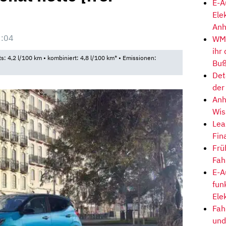
E-A
Ele
Anh
3:04
WM-
ihr
ts: 4,2 l/100 km • kombiniert: 4,8 l/100 km* • Emissionen:
Buß
Det
der
Anh
Wis
Lea
Fin
Frü
Fah
E-A
fun
Ele
Fah
und