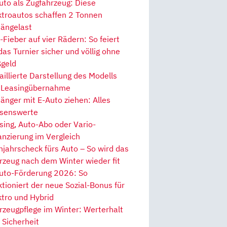
uto als Zugfahrzeug: Diese
ktroautos schaffen 2 Tonnen
ängelast
Fieber auf vier Rädern: So feiert
 das Turnier sicher und völlig ohne
geld
aillierte Darstellung des Modells
 Leasingübernahme
änger mit E-Auto ziehen: Alles
senswerte
sing, Auto-Abo oder Vario-
anzierung im Vergleich
hjahrscheck fürs Auto – So wird das
rzeug nach dem Winter wieder fit
uto-Förderung 2026: So
ktioniert der neue Sozial-Bonus für
ktro und Hybrid
rzeugpflege im Winter: Werterhalt
 Sicherheit