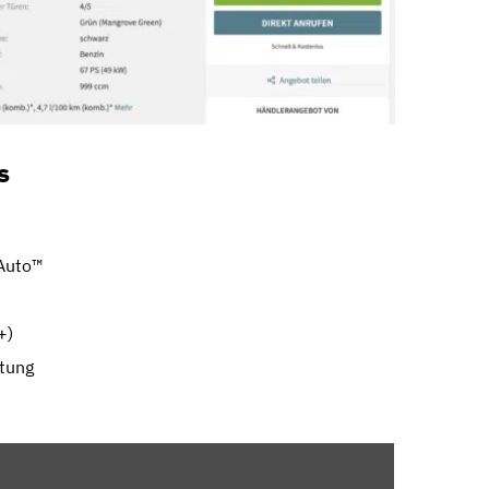
s
 Auto™
+)
htung