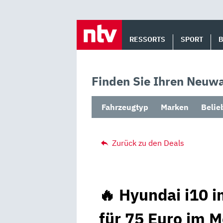
Skip
to
RESSORTS
SPORT
content
Finden Sie Ihren Neuwa
Fahrzeugtyp
Marken
Belie
Zurück zu den Deals
🔥 Hyundai i10 
für 75 Euro im M