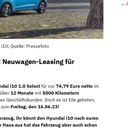
→
 i10; Quelle: Pressefoto
ct Neuwagen-Leasing für
dai i10 1.0 Select
für nur
74,79 Euro netto
im
 über
12 Monate
mit
5000 Kilometern
h an Geschäftskunden. Doch es ist Eile geboten,
s zum
Freitag, den 16.06.23!
hrzeug
, ihr könnt den Hyundai i10 nach euren
n Haus aus hat das Fahrzeug aber auch schon