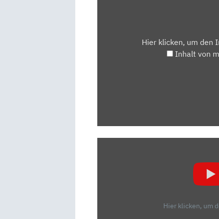
MAPS.GOOGLE.DE
ANZEIGEN
Hier klicken, um den 
Inhalt von 
„HYUNDAI
I10:
DAS
RUNDUM-
SORGLOS-
PÄCKCHEN?
Hier klicken, um 
–