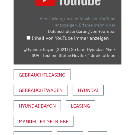
(2021)
| SO
FÄHRT
Hier klicken, um den Inhalt von YouTube
HYUNDAIS
anzuzeigen.
Erfahre mehr in der
Datenschutzerklärung von YouTube
.
MINI-
Inhalt von YouTube immer anzeigen
SUV
| TEST
„Hyundai Bayon (2021) | So fährt Hyundais Mini-
MIT
SUV | Test mit Stefan Novitski“ direkt öffnen
STEFAN
NOVITSKI“
GEBRAUCHTLEASING
VON
YOUTUBE
ANZEIGEN
GEBRAUCHTWAGEN
HYUNDAI
HYUNDAI BAYON
LEASING
MANUELLES GETRIEBE