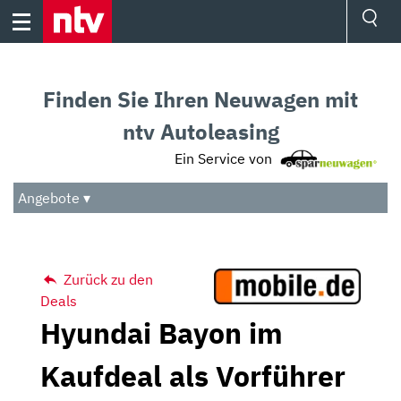
Skip
to
content
Ressorts
Sport
Finden Sie Ihren Neuwagen mit
Börse
Wetter
ntv Autoleasing
TV
Ein Service von
Video
Audio
Angebote ▾
Das Beste
Zurück zu den
Deals
Hyundai Bayon im
Kaufdeal als Vorführer