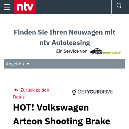
Skip
to
content
Ressorts
Sport
Finden Sie Ihren Neuwagen mit
Börse
Wetter
ntv Autoleasing
TV
Ein Service von
Video
Audio
Angebote ▾
Das Beste
Zurück zu den
Deals
HOT! Volkswagen
Arteon Shooting Brake