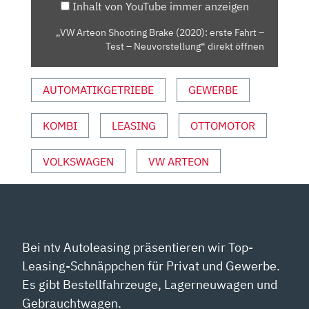
Inhalt von YouTube immer anzeigen
–
TEST
„VW Arteon Shooting Brake (2020): erste Fahrt –
–
Test – Neuvorstellung“ direkt öffnen
NEUVORSTELLUNG“
VON
AUTOMATIKGETRIEBE
GEWERBE
YOUTUBE
ANZEIGEN
KOMBI
LEASING
OTTOMOTOR
VOLKSWAGEN
VW ARTEON
Bei ntv Autoleasing präsentieren wir Top-
Leasing-Schnäppchen für Privat und Gewerbe.
Es gibt Bestellfahrzeuge, Lagerneuwagen und
Gebrauchtwagen.