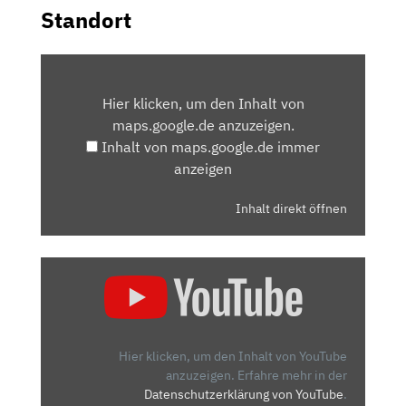
Standort
INHALT
VON
Hier klicken, um den Inhalt von
MAPS.GOOGLE.DE
maps.google.de anzuzeigen.
ANZEIGEN
Inhalt von maps.google.de immer
anzeigen
Inhalt direkt öffnen
„VW
ARTEON
SHOOTING
BRAKE
(2020):
Hier klicken, um den Inhalt von YouTube
ERSTE
anzuzeigen.
Erfahre mehr in der
Datenschutzerklärung von YouTube
.
FAHRT