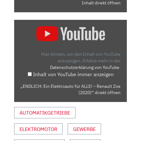
Inhalt direkt öffnen
„ENDLICH:
EIN
ELEKTROAUTO
FÜR
ALLE!
Hier klicken, um den Inhalt von YouTube
–
anzuzeigen.
Erfahre mehr in der
Datenschutzerklärung von YouTube
.
RENAULT
Inhalt von YouTube immer anzeigen
ZOE
(2020)“
„ENDLICH: Ein Elektroauto für ALLE! – Renault Zoe
VON
(2020)“ direkt öffnen
YOUTUBE
ANZEIGEN
AUTOMATIKGETRIEBE
ELEKTROMOTOR
GEWERBE