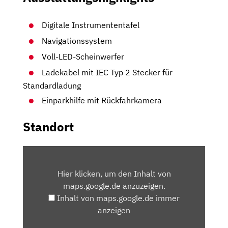
Digitale Instrumententafel
Navigationssystem
Voll-LED-Scheinwerfer
Ladekabel mit IEC Typ 2 Stecker für
Standardladung
Einparkhilfe mit Rückfahrkamera
Standort
INHALT
VON
Hier klicken, um den Inhalt von
MAPS.GOOGLE.DE
maps.google.de anzuzeigen.
ANZEIGEN
Inhalt von maps.google.de immer
anzeigen