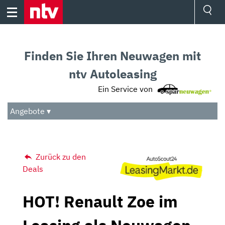
Skip
to
content
Ressorts
Sport
Finden Sie Ihren Neuwagen mit
Börse
Wetter
ntv Autoleasing
TV
Ein Service von
Video
Audio
Angebote ▾
Das Beste
Zurück zu den
Deals
HOT! Renault Zoe im