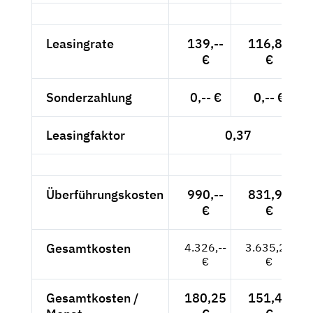
Leasingrate
139,--
116,81
€
€
Sonderzahlung
0,-- €
0,-- €
Leasingfaktor
0,37
Überführungskosten
990,--
831,93
€
€
Gesamtkosten
4.326,--
3.635,29
€
€
Gesamtkosten /
180,25
151,47