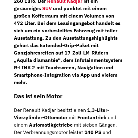
260 Euro. Der
Renault Kadjar
ist ein
geräumiges
SUV
und punktet mit einem
großen Kofferraum mit einem Volumen von
472 Liter. Bei dem Leasingangebot handelt es
sich um ein vorbestelltes Fahrzeug mit toller
Ausstattung. Zu den Ausstattungshighlights
gehört das
Extended-Grip-Paket
mit
Ganzjahresreifen
auf 17-Zoll-LM-Rädern
„Aquila diamantée“, dem Infotainmentsystem
R-LINK 2 mit Touchscreen,
Navigation
und
Smartphone-Integration
via App und vielem
mehr.
Das ist sein Motor
Der Renault Kadjar besitzt einen
1,3-Liter-
Vierzylinder-Ottomotor
mit
Frontantrieb
und
einem
Automatikgetriebe
mit sieben Gängen.
Der Verbrennungsmotor leistet
140 PS
und