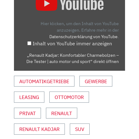
KADJAR:
KOMFORTABLER
CHARMEBOLZEN
–
Hier klicken, um den Inhalt von YouTube
DIE
anzuzeigen.
Erfahre mehr in der
Datenschutzerklärung von YouTube
.
TESTER
Inhalt von YouTube immer anzeigen
|
AUTO
„Renault Kadjar: Komfortabler Charmebolzen –
MOTOR
Die Tester | auto motor und sport“ direkt öffnen
UND
SPORT“
AUTOMATIKGETRIEBE
GEWERBE
VON
YOUTUBE
ANZEIGEN
LEASING
OTTOMOTOR
PRIVAT
RENAULT
RENAULT KADJAR
SUV