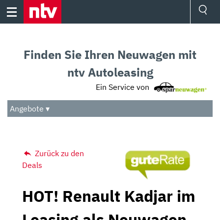
Skip
to
content
Ressorts
Sport
Finden Sie Ihren Neuwagen mit
Börse
Wetter
ntv Autoleasing
TV
Ein Service von
Video
Audio
Angebote ▾
Das Beste
Zurück zu den
Deals
HOT! Renault Kadjar im
Leasing als Neuwagen