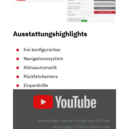
Ausstattungshighlights
frei konfigurierbar
Navigationssystem
Klimaautomatik
Rückfahrkamera
Einparkhilfe
„PEUGEOT
3008
(FACELIFT
2020):
DER
Hier klicken, um den Inhalt von YouTube
HÜBSCHERE
anzuzeigen.
Erfahre mehr in der