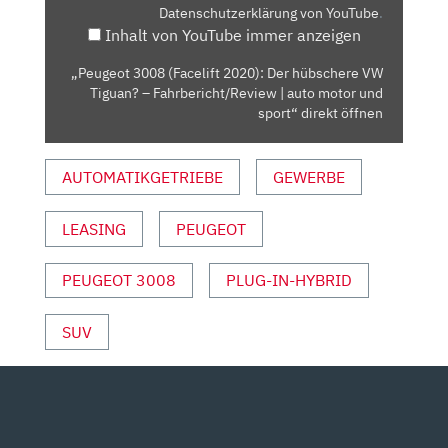
Datenschutzerklärung von YouTube
.
VW
Inhalt von YouTube immer anzeigen
TIGUAN?
–
„Peugeot 3008 (Facelift 2020): Der hübschere VW
FAHRBERICHT/REVIEW
Tiguan? – Fahrbericht/Review | auto motor und
|
sport“ direkt öffnen
AUTO
MOTOR
AUTOMATIKGETRIEBE
GEWERBE
UND
SPORT“
LEASING
PEUGEOT
VON
YOUTUBE
ANZEIGEN
PEUGEOT 3008
PLUG-IN-HYBRID
SUV