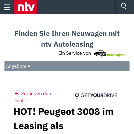
Skip
to
content
Ressorts
Sport
Finden Sie Ihren Neuwagen mit
Börse
Wetter
ntv Autoleasing
TV
Ein Service von
Video
Audio
Angebote ▾
Das Beste
Zurück zu den
Deals
HOT! Peugeot 3008 im
Leasing als