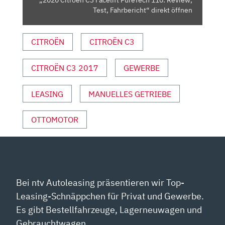
VON
Test, Fahrbericht“ direkt öffnen
YOUTUBE
ANZEIGEN
CITROËN
CITROËN C3
CITROËN C3 2017
GEWERBE
LEASING
MANUELLES GETRIEBE
OTTOMOTOR
Bei ntv Autoleasing präsentieren wir Top-
Leasing-Schnäppchen für Privat und Gewerbe.
Es gibt Bestellfahrzeuge, Lagerneuwagen und
Gebrauchtwagen.