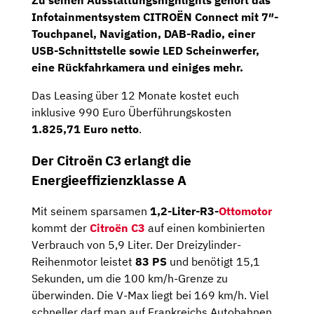
Zu seinen Ausstattungshighlights gehört das
Infotainmentsystem CITROËN Connect
mit
7″-
Touchpanel
,
Navigation
, DAB-Radio, einer
USB-Schnittstelle sowie LED Scheinwerfer,
eine Rückfahrkamera und einiges mehr.
Das Leasing über 12 Monate kostet euch
inklusive 990 Euro Überführungskosten
1.825,71 Euro netto
.
Der Citroën C3 erlangt die
Energieeffizienzklasse A
Mit seinem sparsamen
1,2-Liter-R3-
Ottomotor
kommt der
Citroën C3
auf einen kombinierten
Verbrauch von 5,9 Liter. Der Dreizylinder-
Reihenmotor leistet
83 PS
und benötigt 15,1
Sekunden, um die 100 km/h-Grenze zu
überwinden. Die V-Max liegt bei 169 km/h. Viel
schneller darf man auf Frankreichs Autobahnen