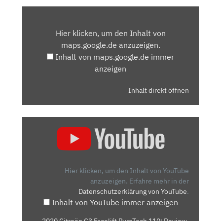
INHALT
VON
Hier klicken, um den Inhalt von
MAPS.GOOGLE.DE
maps.google.de anzuzeigen.
ANZEIGEN
Inhalt von maps.google.de immer
anzeigen
Inhalt direkt öffnen
„2020
CITROËN
C3
FACELIFT
PURETECH
Hier klicken, um den Inhalt von YouTube
110:
anzuzeigen.
Erfahre mehr in der
Datenschutzerklärung von YouTube
.
REVIEW,
Inhalt von YouTube immer anzeigen
TEST,
FAHRBERICHT“
„2020 Citroën C3 Facelift PureTech 110: Review,