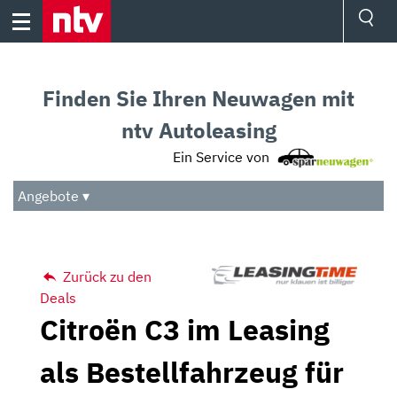
Skip
to
content
Ressorts
Sport
Finden Sie Ihren Neuwagen mit
Börse
Wetter
ntv Autoleasing
TV
Ein Service von
Video
Audio
Angebote ▾
Das Beste
Zurück zu den
Deals
Citroën C3 im Leasing
als Bestellfahrzeug für