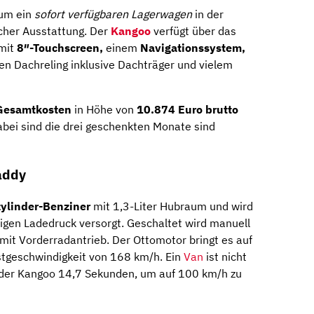
 um ein
sofort verfügbaren Lagerwagen
in der
cher Ausstattung. Der
Kangoo
verfügt über das
mit
8″-Touchscreen,
einem
Navigationssystem,
en Dachreling inklusive Dachträger und vielem
Gesamtkosten
in Höhe von
10.874 Euro brutto
abei sind die drei geschenkten Monate sind
Caddy
zylinder-Benziner
mit 1,3-Liter Hubraum und wird
igen Ladedruck versorgt. Geschaltet wird manuell
mit Vorderradantrieb. Der Ottomotor bringt es auf
tgeschwindigkeit von 168 km/h. Ein
Van
ist nicht
t der Kangoo 14,7 Sekunden, um auf 100 km/h zu