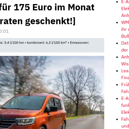
E-A
für 175 Euro im Monat
Ele
Anh
raten geschenkt!]
WM-
ihr
0:01
Buß
Det
ts: 5,4 l/100 km • kombiniert: 6,3 l/100 km* • Emissionen:
der
Anh
Wis
Lea
Fin
Frü
Fah
E-A
fun
Ele
Fah
und