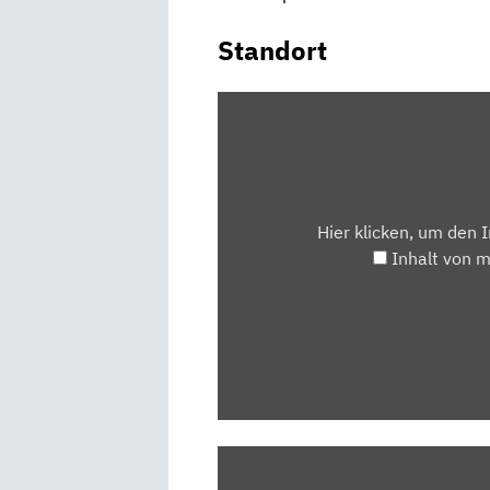
Standort
INHALT
VON
MAPS.GOOGLE.DE
ANZEIGEN
Hier klicken, um den 
Inhalt von 
„RENAULT
KANGOO