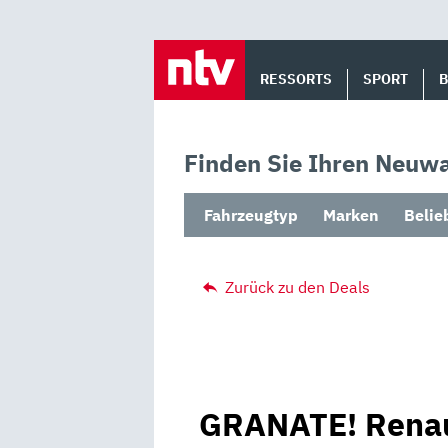
Skip
to
RESSORTS
SPORT
content
Finden Sie Ihren Neuwa
Fahrzeugtyp
Marken
Belie
Zurück zu den Deals
GRANATE! Renau