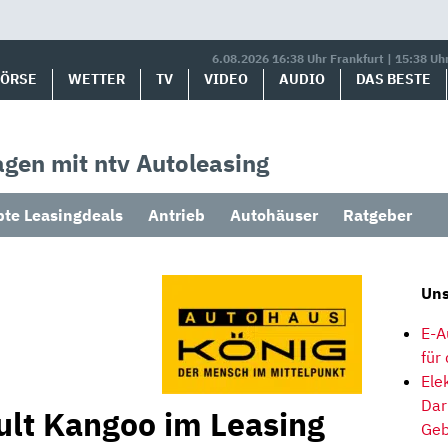
6.08.2026 16:38 Uhr Frankfurt | 15:38 Uh
BÖRSE
WETTER
TV
VIDEO
AUDIO
DAS BESTE
gen mit ntv Autoleasing
bte Leasingdeals
Antrieb
Autohäuser
Ratgeber
Uns
E-A
für
Ele
Dar
lt Kangoo im Leasing
Geb