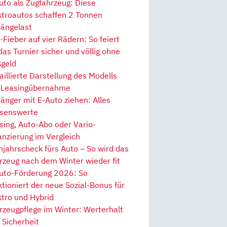
uto als Zugfahrzeug: Diese
ktroautos schaffen 2 Tonnen
ängelast
Fieber auf vier Rädern: So feiert
 das Turnier sicher und völlig ohne
geld
aillierte Darstellung des Modells
 Leasingübernahme
änger mit E-Auto ziehen: Alles
senswerte
sing, Auto-Abo oder Vario-
anzierung im Vergleich
hjahrscheck fürs Auto – So wird das
rzeug nach dem Winter wieder fit
uto-Förderung 2026: So
ktioniert der neue Sozial-Bonus für
ktro und Hybrid
rzeugpflege im Winter: Werterhalt
 Sicherheit