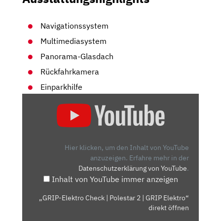
Navigationssystem
Multimediasystem
Panorama-Glasdach
Rückfahrkamera
Einparkhilfe
„GRIP-
ELEKTRO
CHECK
|
POLESTAR
Hier klicken, um den Inhalt von YouTube
2
anzuzeigen.
Erfahre mehr in der
Datenschutzerklärung von YouTube
.
|
Inhalt von YouTube immer anzeigen
GRIP
ELEKTRO“
„GRIP-Elektro Check | Polestar 2 | GRIP Elektro“
VON
direkt öffnen
YOUTUBE