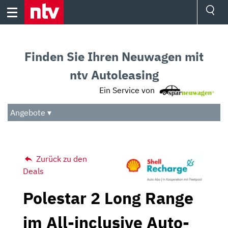
Skip
to
content
Ressorts
Sport
Finden Sie Ihren Neuwagen mit
Börse
Wetter
ntv Autoleasing
TV
Ein Service von
Video
Audio
Angebote ▾
Das Beste
Zurück zu den
Deals
Polestar 2 Long Range
im All-inclusive Auto-