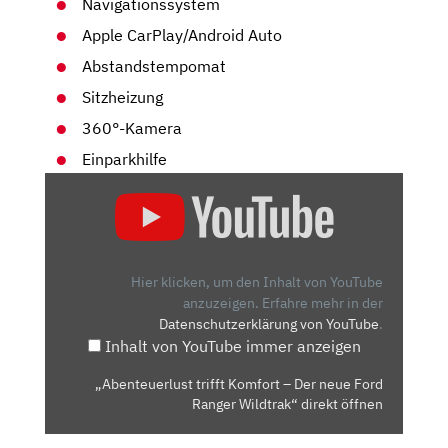
Navigationssystem
Apple CarPlay/Android Auto
Abstandstempomat
Sitzheizung
360°-Kamera
Einparkhilfe
„ABENTEUERLUST
TRIFFT
KOMFORT
–
DER
Hier klicken, um den Inhalt von YouTube
NEUE
anzuzeigen.
Erfahre mehr in der
Datenschutzerklärung von YouTube
.
FORD
Inhalt von YouTube immer anzeigen
RANGER
WILDTRAK“
„Abenteuerlust trifft Komfort – Der neue Ford
VON
Ranger Wildtrak“ direkt öffnen
YOUTUBE
ANZEIGEN