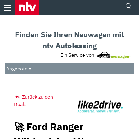
Skip
to
content
Ressorts
Sport
Finden Sie Ihren Neuwagen mit
Börse
Wetter
ntv Autoleasing
TV
Ein Service von
Video
Audio
Angebote ▾
Das Beste
Zurück zu den
Deals
🚀 Ford Ranger