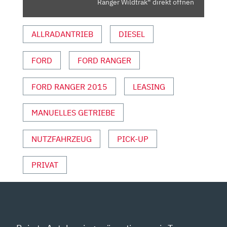
Ranger Wildtrak“ direkt öffnen
YOUTUBE
ANZEIGEN
ALLRADANTRIEB
DIESEL
FORD
FORD RANGER
FORD RANGER 2015
LEASING
MANUELLES GETRIEBE
NUTZFAHRZEUG
PICK-UP
PRIVAT