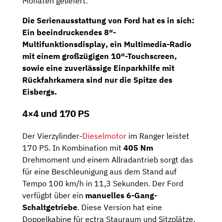
Monaten geliefert.
Die Serienausstattung von Ford hat es in sich:
Ein beeindruckendes
8″-
Multifunktionsdisplay
, ein
Multimedia-Radio
mit einem großzügigen
10″-Touchscreen
,
sowie eine zuverlässige Einparkhilfe mit
Rückfahrkamera
sind nur die Spitze des
Eisbergs.
4×4 und 170 PS
Der Vierzylinder-
Dieselmotor
im Ranger leistet
170 PS. In Kombination mit
405 Nm
Drehmoment und einem Allradantrieb sorgt das
für eine Beschleunigung aus dem Stand auf
Tempo 100 km/h in 11,3 Sekunden. Der Ford
verfügbt über ein
manuelles 6-Gang-
Schaltgetriebe
. Diese Version hat eine
Doppelkabine für ectra Stauraum und Sitzplätze.