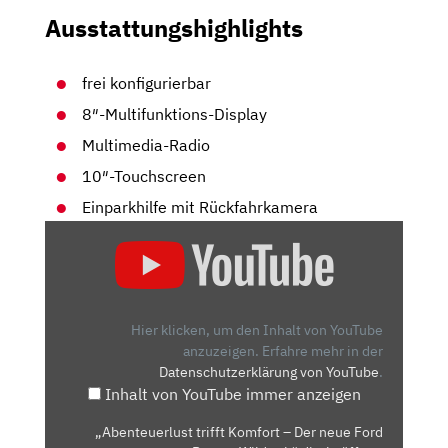
Ausstattungshighlights
frei konfigurierbar
8″-Multifunktions-Display
Multimedia-Radio
10″-Touchscreen
Einparkhilfe mit Rückfahrkamera
„ABENTEUERLUST
TRIFFT
KOMFORT
–
DER
Hier klicken, um den Inhalt von YouTube
NEUE
anzuzeigen.
Erfahre mehr in der
Datenschutzerklärung von YouTube
.
FORD
Inhalt von YouTube immer anzeigen
RANGER
WILDTRAK“
„Abenteuerlust trifft Komfort – Der neue Ford
VON