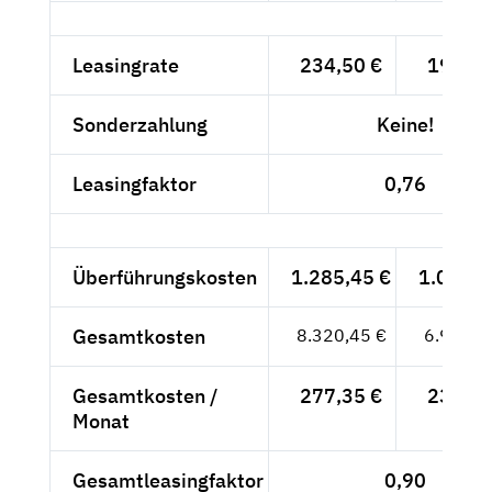
Leasingrate
234,50 €
197,06
Sonderzahlung
Keine!
Leasingfaktor
0,76
Überführungskosten
1.285,45 €
1.080,2
Gesamtkosten
8.320,45 €
6.991,9
Gesamtkosten /
277,35 €
233,07
Monat
Gesamtleasingfaktor
0,90