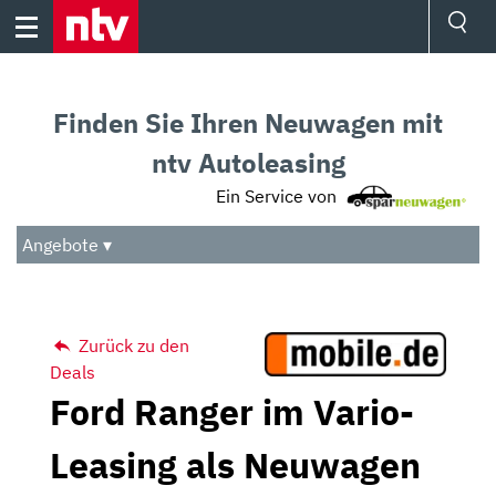
Skip
to
content
Ressorts
Sport
Finden Sie Ihren Neuwagen mit
Börse
Wetter
ntv Autoleasing
TV
Ein Service von
Video
Audio
Angebote ▾
Das Beste
Zurück zu den
Deals
Ford Ranger im Vario-
Leasing als Neuwagen