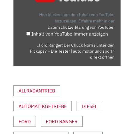
CHUCK
NORRIS
Hier klicken, um den Inhalt von YouTube
UNTER
anzuzeigen.
Erfahre mehr in der
Datenschutzerklärung von YouTube
.
DEN
Inhalt von YouTube immer anzeigen
PICKUPS?
–
„Ford Ranger: Der Chuck Norris unter den
DIE
Pickups? – Die Tester | auto motor und sport“
TESTER
direkt öffnen
|
AUTO
MOTOR
UND
ALLRADANTRIEB
SPORT“
VON
AUTOMATIKGETRIEBE
DIESEL
YOUTUBE
ANZEIGEN
FORD
FORD RANGER