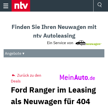
Skip
to
content
Ressorts
Sport
Finden Sie Ihren Neuwagen mit
Börse
Wetter
ntv Autoleasing
TV
Ein Service von
Video
Audio
Angebote ▾
Das Beste
Zurück zu den
Deals
Ford Ranger im Leasing
als Neuwagen für 404