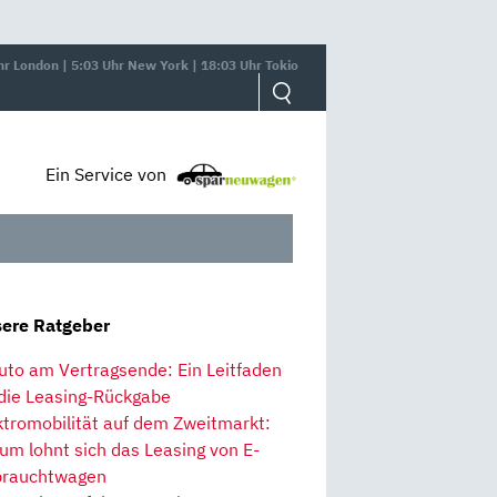
hr London | 5:03 Uhr New York | 18:03 Uhr Tokio
Ein Service von
ere Ratgeber
uto am Vertragsende: Ein Leitfaden
 die Leasing-Rückgabe
ktromobilität auf dem Zweitmarkt:
um lohnt sich das Leasing von E-
rauchtwagen