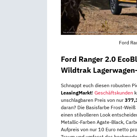
Ford Ra
Ford Ranger 2.0 Eco
Wildtrak Lagerwagen-
Schnappt euch diesen robusten Pic
LeasingMarkt
!
Geschäftskunden
k
unschlagbaren Preis von nur
377,
daran? Die Basisfarbe Frost-Weiß is
einen stilvolleren Look entscheide
Metallic-Farben Agate-Black, Carb
Aufpreis von nur 10 Euro netto pr
Traum und umfasst das hochmode