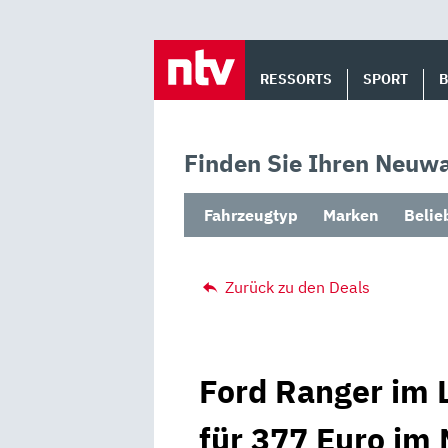
Skip
to
RESSORTS
SPORT
content
Finden Sie Ihren Neuwa
Fahrzeugtyp
Marken
Belie
Zurück zu den Deals
Ford Ranger im 
für 377 Euro im 