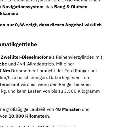
m
Navigationssystem
, das
Bang & Olufsen
rkkamera
.
on nur
0,66
zeigt, dass dieses Angebot wirklich
omatikgetriebe
n
Zweiliter-Dieselmotor
als Reihenvierzylinder, mit
ebe
und 4×4-Allradantrieb. Mit einer
0 Nm
Drehmoment braucht der Ford Ranger nur
m/h zu beschleunigen. Dabei liegt sein Top-
teressant wird es, wenn den Ranger beladen
82 kg, und kann Lasten von bis zu 3.500 Kilogramm
ine großzügige Laufzeit von
48 Monaten
und
g von
10.000 Kilometern
.