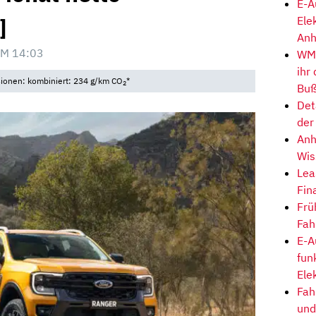
E-A
]
Ele
Anh
M 14:03
WM-
ihr
sionen: kombiniert: 234 g/km CO
*
2
Buß
Det
der
Anh
Wis
Lea
Fin
Frü
Fah
E-A
fun
Ele
Fah
und