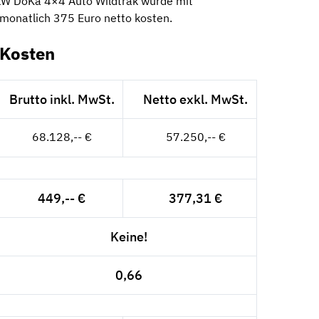
kW DoKa 4×4 Auto Wildtrak würde mit
 monatlich 375 Euro netto kosten.
-Kosten
Brutto inkl. MwSt.
Netto exkl. MwSt.
68.128,-- €
57.250,-- €
449,-- €
377,31 €
Keine!
0,66