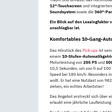
12″-Touchscreen
und integrierte
Soundsystem
sowie die
360°-Pa
Ein Blick auf den
Leasingfaktor
v
unschlagbar ist.
Komfortables 10-Gang-Aut
Das Hörstück des
Pick-ups
ist sei
einem
10-Stufen-Automatikgetri
Motorleistung von
205 PS
und
50
10,5 Sekunden, um von 0 auf 100 k
Speed bei 180 km/h. Besonders in
wollt. Er hat eine Nutzlast von 9
ziehen, ein echtes Arbeitstier!
Das Angebot erstreckt sich über e
erlaubt eine jährliche Laufleistun