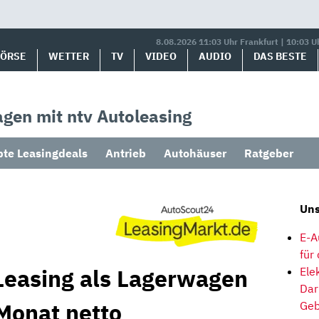
8.08.2026 11:03 Uhr Frankfurt | 10:03 U
BÖRSE
WETTER
TV
VIDEO
AUDIO
DAS BESTE
gen mit ntv Autoleasing
bte Leasingdeals
Antrieb
Autohäuser
Ratgeber
Uns
E-A
für
Leasing als Lagerwagen
Ele
Dar
Monat netto
Geb