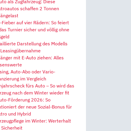
uto als Zugfahrzeug: Diese
ktroautos schaffen 2 Tonnen
ängelast
Fieber auf vier Rädern: So feiert
 das Turnier sicher und völlig ohne
geld
aillierte Darstellung des Modells
 Leasingübernahme
änger mit E-Auto ziehen: Alles
senswerte
sing, Auto-Abo oder Vario-
anzierung im Vergleich
hjahrscheck fürs Auto – So wird das
rzeug nach dem Winter wieder fit
uto-Förderung 2026: So
ktioniert der neue Sozial-Bonus für
ktro und Hybrid
rzeugpflege im Winter: Werterhalt
 Sicherheit