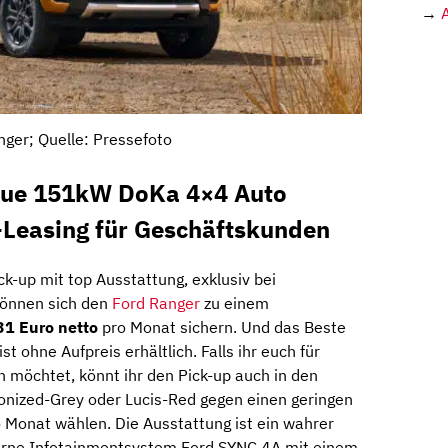
→
nger; Quelle: Pressefoto
Blue 151kW DoKa 4×4 Auto
Leasing für Geschäftskunden
k-up mit top Ausstattung, exklusiv bei
önnen sich den
Ford Ranger
zu einem
31 Euro netto
pro Monat sichern. Und das Beste
t ohne Aufpreis erhältlich. Falls ihr euch für
n möchtet, könnt ihr den Pick-up auch in den
onized-Grey oder Lucis-Red gegen einen geringen
o Monat wählen. Die Ausstattung ist ein wahrer
rne Infotainmentsystem Ford SYNC 4A mit einem