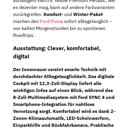
auffälligem Electric Yellow Premium Metallic, wer
es dezenter mag, kann auf andere Farbvarianten
zurückgreifen.
Komfort-
und
Winter-Paket
machen den
Ford Puma
sofort alltagstauglich –
von kalten Morgenstunden bis zu spontanen
Roadtrips.
Ausstattung: Clever, komfortabel,
digital
Der Innenraum vereint smarte Technik mit
durchdachter Alltagstauglichkeit. Das
digitale
Cockpit
mit
12,3-Zoll-Display
liefert alle
wichtigen Infos auf einen Blick, während das
8-Zoll-Multimediasystem
mit
Ford SYNC 4
und
Smartphone-Integration für nahtlose
Vernetzung sorgt. Komfortabel wird es dank
2-
Zonen-Klimaautomatik
, LED-Scheinwerfern,
Einparkhilfe und
Rückfahrkamera
. Praktische