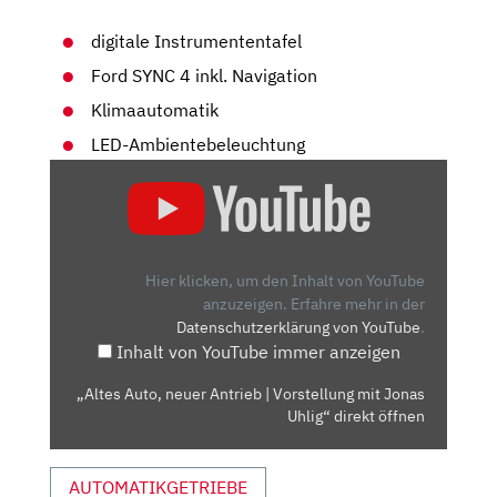
digitale Instrumententafel
Ford SYNC 4 inkl. Navigation
Klimaautomatik
LED-Ambientebeleuchtung
„ALTES
AUTO,
NEUER
ANTRIEB
|
Hier klicken, um den Inhalt von YouTube
VORSTELLUNG
anzuzeigen.
Erfahre mehr in der
Datenschutzerklärung von YouTube
.
MIT
Inhalt von YouTube immer anzeigen
JONAS
UHLIG“
„Altes Auto, neuer Antrieb | Vorstellung mit Jonas
VON
Uhlig“ direkt öffnen
YOUTUBE
ANZEIGEN
AUTOMATIKGETRIEBE