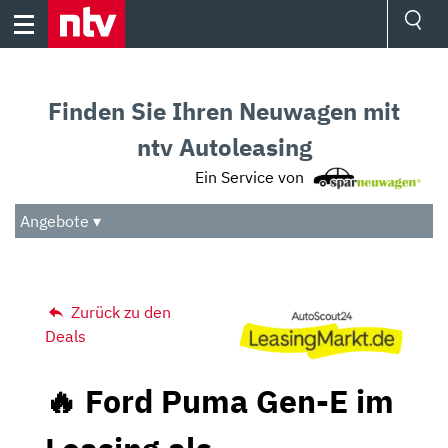
Skip
to
content
Ressorts
Sport
Finden Sie Ihren Neuwagen mit
Börse
Wetter
ntv Autoleasing
TV
Ein Service von
Video
Audio
Angebote ▾
Das Beste
Zurück zu den
Deals
🔥 Ford Puma Gen-E im