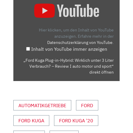
„FORD
KUGA
PLUG-
IN-
HYBRID:
Hier klicken, um den Inhalt von YouTube
WIRKLICH
anzuzeigen.
Erfahre mehr in der
Datenschutzerklärung von YouTube
.
UNTER
Inhalt von YouTube immer anzeigen
3
LITER
„Ford Kuga Plug-in-Hybrid: Wirklich unter 3 Liter
VERBRAUCH?
Verbrauch? – Review I auto motor und sport“
–
direkt öffnen
REVIEW
I
AUTO
MOTOR
AUTOMATIKGETRIEBE
FORD
UND
SPORT“
FORD KUGA
FORD KUGA '20
VON
YOUTUBE