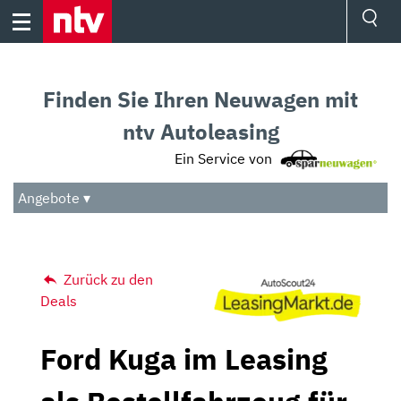
Skip
to
content
Ressorts
Sport
Finden Sie Ihren Neuwagen mit
Börse
Wetter
ntv Autoleasing
TV
Ein Service von
Video
Audio
Angebote ▾
Das Beste
Zurück zu den
Deals
Ford Kuga im Leasing