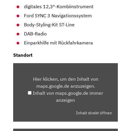
digitales 12,3″-Kombiinstrument
Ford SYNC 3 Navigationssystem
Body-Styling-Kit ST-Line
DAB-Radio
Einparkhilfe mit Rückfahrkamera
Standort
INHALT
VON
Hier klicken, um den Inhalt von
MAPS.GOOGLE.DE
maps.google.de anzuzeigen.
ANZEIGEN
Inhalt von maps.google.de immer
anzeigen
Inhalt direkt öffnen