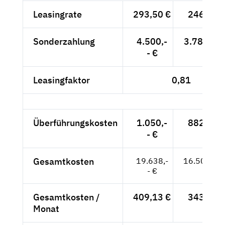
Leasingrate
293,50 €
246,64 
Sonderzahlung
4.500,-
3.781,51 
- €
Leasingfaktor
0,81
Überführungskosten
1.050,-
882,35 
- €
Gesamtkosten
19.638,-
16.502,52
- €
Gesamtkosten /
409,13 €
343,80 
Monat